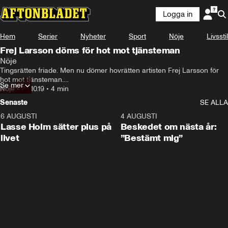
Logga in
Hem
Serier
Nyheter
Sport
Nöje
Livsstil
Frej Larsson döms för hot mot tjänsteman
Nöje
Tingsrätten friade. Men nu dömer hovrätten artisten Frej Larsson för 
hot mot tjänsteman.

Se mer
Nöje
•
23.10.19
•
4 min
Detta efter att han lagt upp en bild på Instagram med en fisk han döpt 
Senaste
SE ALLA
efter en kvinnlig polis som skulle ”filéas”.
6 AUGUSTI
1:04
4 AUGUSTI
Lasse Holm sätter plus på
Beskedet om nästa år:
livet
”Bestämt mig”