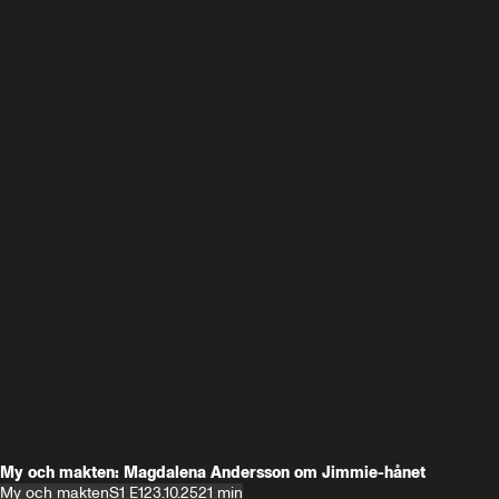
My och makten: Magdalena Andersson om Jimmie-hånet
My och makten
S1 E1
23.10.25
21 min