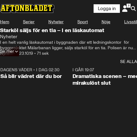
Logga in
Hem
Serier
Nyheter
Sport
Nöje
Livsstil
Starköl säljs för en tia – i en läskautomat
Nyheter
I en helt vanlig läskautomat i byggnaden där ett ledningskontor  för 
byggprojektet Mälarbanan ligger, säljs starköl för en tia. Polisen är nu 
Se mer
inkopplad i ärendet. Detta kan TV4 Nyheterna avslöja ikväll.
Nyheter
•
23.10.19
•
71 sek
SE ALLA
DAGENS VÄDER
•
I DAG 02:30
1:06
I GÅR 19:07
Så blir vädret där du bor
Dramatiska scenen – me
mirakulöst slut