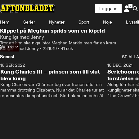
Logga in
Hem
Serier
Nyheter
Sport
Nöje
Livsstil
Klippet på Meghan sprids som en löpeld
Kungligt med Jenny
Tror att hon ska niga inför Meghan Markle men får en kram
Se mer
Kungligt med Jenny
•
23.10.19
•
41 sek
Senast
SE ALLA
16 SEP. 2022
3:40
16 DEC. 2021
Kung Charles III – prinsen som till slut
Serieboom o
blev kung
förståelse o
Kung Charles var 73 år när tog över tronen efter sin 
Aldrig förr har 
mamma drottning Elizabeth. Nu är det Charles tur att 
kungligheter ska
representera kungahuset och Storbritannien och sätta 
”The Crown”? Frå
sin egen prägel på den kungliga rollen.
Storbritannien. 
förståelse och h
kungahuset komm
kungaserier är 