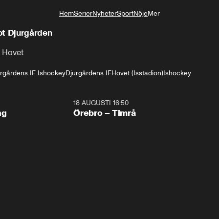
Hem
Serier
Nyheter
Sport
Nöje
Mer
Livsstil
ot Djurgården
 Hovet
rgårdens IF Ishockey
Djurgårdens IF
Hovet (Isstadion)
Ishockey
18 AUGUSTI 16:50
Plus
ng
Örebro – Timrå