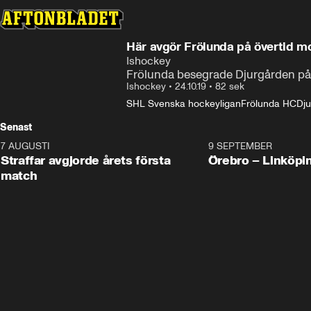
Här avgör Frölunda på övertid m
Ishockey
Frölunda besegrade Djurgården på
Ishockey
•
24.10.19
•
82 sek
SHL Svenska hockeyligan
Frölunda HC
Dju
Senast
7 AUGUSTI
2:19
9 SEPTEMBER
Plus
Straffar avgjorde årets första
Örebro – Linköpi
match