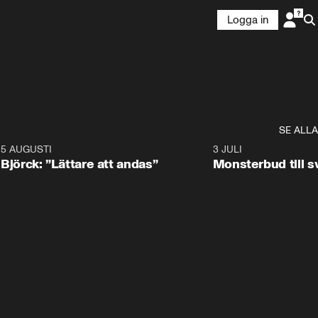
Logga in
SE ALLA
5 AUGUSTI
2:08
3 JULI
Björck: ”Lättare att andas”
Monsterbud till 