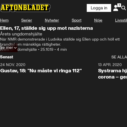
Logga in
Hem
Serier
Nyheter
Sport
Nöje
Livsstil
Ellen, 17, ställde sig upp mot nazisterna
Årets ungdomshjälte
När NMR demonstrerade i Ludvika ställde sig Ellen upp och höll ett 
brandtal om mänskliga rättigheter.
Se mer
Årets ungdomshjälte
•
25.10.19
•
4 min
Senast
SE ALLA
24 NOV. 2020
1:31
13 APR. 2020
Gustav, 18: "Nu måste vi ringa 112"
Systrarna hj
corona – ge