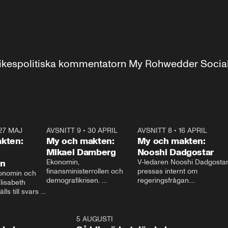
r inrikespolitiska kommentatorn My Rohwedder Soci
27 MAJ
3:51
AVSNITT 9
•
30 APRIL
24:00
AVSNITT 8
•
16 APRIL
25:1
kten:
My och makten:
My och makten:
Mikael Damberg
Nooshi Dadgostar
on
Ekonomin, 
V-ledaren Nooshi Dadgostar
finansministerrollen och 
pressas internt om 
onomin och 
demografikrisen. 
regeringsfrågan.

lisabeth 
Oppositionen ställs till svars 
I Aftonbladets 
ls till svars 
när Socialdemokraternas 
partiledarutfrågning ”My 
stern gästar 
Mikael Damberg gästar My 
och Makten” sätter hon ner 
My och Makten. 
och Makten. 
foten mot kritikerna:

1:06
5 AUGUSTI
1:0
– Vi ställer upp i val. Ska vi 