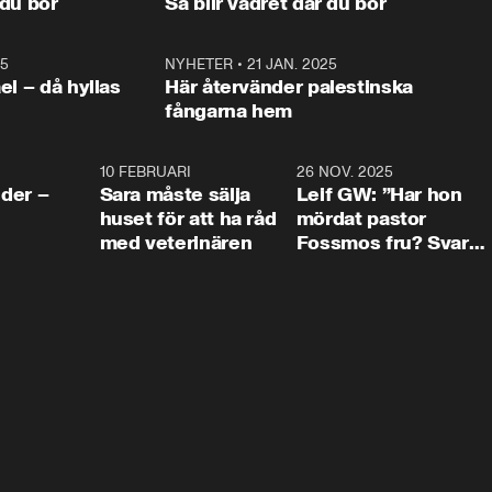
 du bor
Så blir vädret där du bor
vara med så sitter vi förstås 
25
1:22
NYHETER
•
21 JAN. 2025
0:5
ael – då hyllas
Här återvänder palestinska
fångarna hem
4:24
10 FEBRUARI
4:13
26 NOV. 2025
8:1
der –
Sara måste sälja
Leif GW: ”Har hon
huset för att ha råd
mördat pastor
med veterinären
Fossmos fru? Svar
nej.”