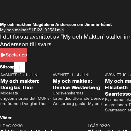
My och makten: Magdalena Andersson om Jimmie-hånet
My och makten
S1 E1
23.10.25
21 min
I det första avsnittet av ”My och Makten” ställe
Andersson till svars.
Spela upp
1
Säsong
AVSNITT 12
•
11 JUNI
26:27
AVSNITT 11
•
4 JUNI
23:40
AVSNITT 10
•
My och makten:
My och makten:
My och ma
Douglas Thor
Denice Westerberg
Elisabeth
Moderata 
Ungsvenskarnas 
Svantess
ungdomsförbundet (MUF:s) 
förbundsordförande Denice 
Kvinnorna, ek
ordförande Douglas Thor 
Westerberg gästar My och 
migrationen. E
gästar My och makten. I 
makten. I avsnittet 
Svantesson stäl
avsnittet diskuteras 
diskuteras migrationsfrågan 
när finansmini
Väder
tonårsutvisningarna och hur 
och hur SD ska locka 
Moderaterna ska locka 
kvinnliga väljare. 
I DAG 02:30
1:06
I GÅR 02:30
väljare till valet i höst. 