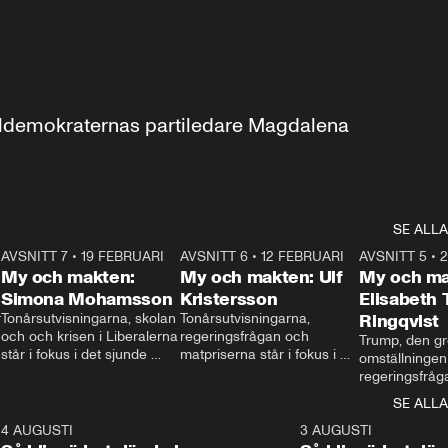
aldemokraternas partiledare Magdalena 
SE ALLA
7
AVSNITT 7
•
19 FEBRUARI
24:30
AVSNITT 6
•
12 FEBRUARI
27:30
AVSNITT 5
•
My och makten:
My och makten: Ulf
My och ma
Simona Mohamsson
Kristersson
Elisabeth
 
Tonårsutvisningarna, skolan 
Tonårsutvisningarna, 
Ringqvist
och och krisen i Liberalerna 
regeringsfrågan och 
Trump, den gr
står i fokus i det sjunde 
matpriserna står i fokus i 
omställningen
avsnittet av ”My och 
det sjätte avsnittet av ”My 
regeringsfråga
makten”. Se när 
och makten”. Se när 
centrum i det 
SE ALLA
Aftonbladets inrikespolitiska 
Aftonbladets inrikespolitiska 
avsnittet av ”
kommentator My 
kommentator My 
6
4 AUGUSTI
1:06
3 AUGUSTI
Makten”. Se nä
Rohwedder ställer 
Rohwedder ställer 