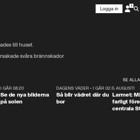
Logga in
des till huset.

 orsakade svåra brännskador
SE ALLA
6
I GÅR 08:20
0:31
DAGENS VÄDER
•
I GÅR 02:30
1:06
5 AUGUSTI
Se de nya bilderna
Så blir vädret där du
Larmet: M
på solen
bor
farligt för
centrala 