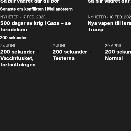
Så blir vädret där du bor
Så blir vädret där
Senaste om konflikten i Mellanöstern
NYHETER
•
17 FEB. 2025
0:45
NYHETER
•
16 FEB. 20
500 dagar av krig i Gaza – se
Nya vapen till Isr
förödelsen
Trump
200 sekunder
24 JUNI
5:00
2 JUNI
4:23
20 APRIL
200 sekunder –
200 sekunder –
200 sekun
Vaccinfusket,
Testerna
Normal
fortsättningen