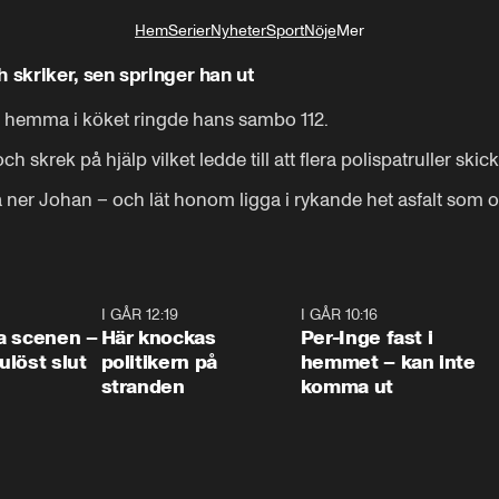
Hem
Serier
Nyheter
Sport
Nöje
Mer
Livsstil
 skriker, sen springer han ut
ll hemma i köket ringde hans sambo 112.

skrek på hjälp vilket ledde till att flera polispatruller skicka
a ner Johan – och lät honom ligga i rykande het asfalt som
0:42
I GÅR 12:19
0:45
I GÅR 10:16
1:2
a scenen –
Här knockas
Per-Inge fast i
löst slut
politikern på
hemmet – kan inte
stranden
komma ut