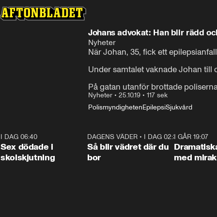
Johans advokat: Han blir rädd och
Nyheter
När Johan, 35, fick ett epilepsianfa
Under samtalet vaknade Johan till och 
På gatan utanför brottade polisern
Nyheter
•
25.10.19
•
117 sek
Polismyndigheten
Epilepsi
Sjukvård
I DAG 06:40
0:47
DAGENS VÄDER
•
I DAG 02:30
1:06
I GÅR 19:07
Sex dödade i
Så blir vädret där du
Dramatisk
skolskjutning
bor
med miraku