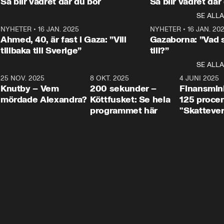
Så blir vädret där du bor
Så blir vädret där
Aftonbladets in
utbildnings- och 
statsminister Ulf Kristersson 
kommentator 
SE ALLA
integrationsminister Simona 
till svars.
Rohwedder stäl
Mohamsson till svars.
Centerpartiets
2
NYHETER
•
16 JAN. 2025
1:01
NYHETER
•
16 JAN. 20
Thand Ring till
Ahmed, 40, är fast i Gaza: ”Vill
Gazaborna: ”Vad s
tillbaka till Sverige”
till?”
SE ALLA
3
25 NOV. 2025
31:05
8 OKT. 2025
4:29
4 JUNI 2025
Knutby – Vem
200 sekunder –
Finansmin
mördade Alexandra?
Köttfusket: Se hela
125 procent
programmet här
"Skattever
viktig uppg