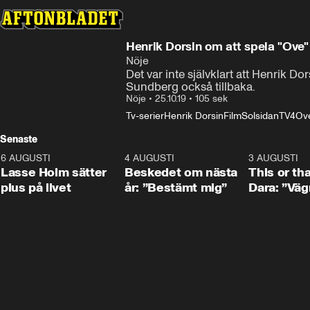
Henrik Dorsin om att spela "Ove"
Nöje
Det var inte självklart att Henrik D
Sundberg också tillbaka.
Nöje
•
25.10.19
•
105 sek
Tv-serier
Henrik Dorsin
Film
Solsidan
TV4
Ov
Senaste
6 AUGUSTI
1:04
4 AUGUSTI
0:24
3 AUGUSTI
Lasse Holm sätter
Beskedet om nästa
This or th
plus på livet
år: ”Bestämt mig”
Dara: ”Väg