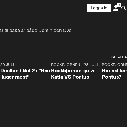
Logga in
är tillbaka är både Dorsin och Ove 
SE ALLA
9
29 JULI
0:47
ROCKBJÖRNEN
•
28 JULI
0:15
ROCKBJÖRN
Duellen i Noll2 : ”Han
Rockbjörnen-quiz:
Hur väl kä
ljuger mest”
Katia VS Pontus
Pontus?