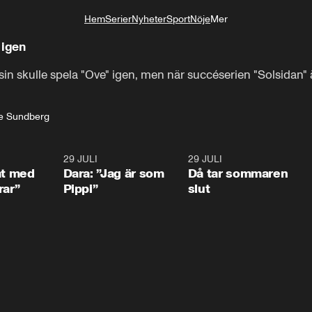
Hem
Serier
Nyheter
Sport
Nöje
Mer
Livsstil
 igen
orsin skulle spela "Ove" igen, men när succéserien "Solsidan" 
e Sundberg
1:02
29 JULI
0:41
29 JULI
0:3
at med
Dara: ”Jag är som
Då tar sommaren
rar”
Pippi”
slut