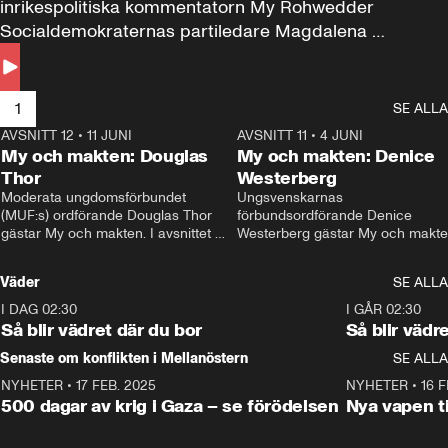
inrikespolitiska kommentatorn My Rohwedder 
Socialdemokraternas partiledare Magdalena 
Andersson till svars.
1
SE ALLA
AVSNITT 12
•
11 JUNI
26:27
AVSNITT 11
•
4 JUNI
2
My och makten: Douglas
My och makten: Denice
Thor
Westerberg
Moderata ungdomsförbundet 
Ungsvenskarnas 
(MUF:s) ordförande Douglas Thor 
förbundsordförande Denice 
gästar My och makten. I avsnittet 
Westerberg gästar My och makten.
diskuteras tonårsutvisningarna och 
avsnittet diskuteras migrationsfrå
hur Moderaterna ska locka väljare till 
och hur SD ska locka kvinnliga 
Väder
SE ALLA
valet i höst. 
väljare. 
I DAG 02:30
1:06
I GÅR 02:30
Så blir vädret där du bor
Så blir vädr
Senaste om konflikten i Mellanöstern
SE ALLA
NYHETER
•
17 FEB. 2025
0:45
NYHETER
•
16 F
500 dagar av krig i Gaza – se förödelsen
Nya vapen ti