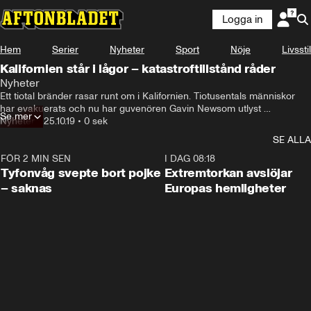
Logga in
Något gick fel
Hem
Serier
Nyheter
Sport
Nöje
Livsstil
Denna videofil kan inte spelas.
Kalifornien står i lågor – katastroftillstånd råder
Fel kod
:
232011
Nyheter
Ladda om
Ett tiotal bränder rasar runt om i Kalifornien. Tiotusentals människor 
har evakuerats och nu har guvenören Gavin Newsom utlyst 
Se mer
katastroftillstånd.
Nyheter
•
25.10.19
•
0 sek
SE ALLA
FÖR 2 MIN SEN
0:53
I DAG 08:18
Tyfonvåg svepte bort pojke
Extremtorkan avslöjar
– saknas
Europas hemligheter