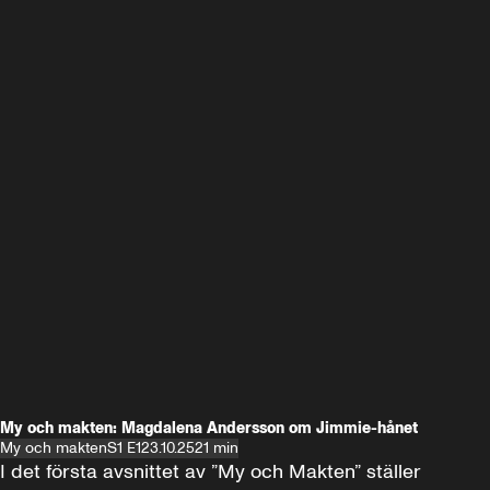
My och makten: Magdalena Andersson om Jimmie-hånet
My och makten
S1 E1
23.10.25
21 min
I det första avsnittet av ”My och Makten” ställer 