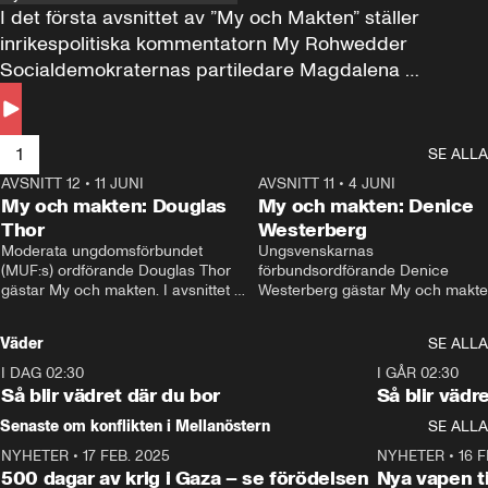
I det första avsnittet av ”My och Makten” ställer 
inrikespolitiska kommentatorn My Rohwedder 
Socialdemokraternas partiledare Magdalena 
Andersson till svars.
1
SE ALLA
AVSNITT 12
•
11 JUNI
26:27
AVSNITT 11
•
4 JUNI
2
My och makten: Douglas
My och makten: Denice
Thor
Westerberg
Moderata ungdomsförbundet 
Ungsvenskarnas 
(MUF:s) ordförande Douglas Thor 
förbundsordförande Denice 
gästar My och makten. I avsnittet 
Westerberg gästar My och makten.
diskuteras tonårsutvisningarna och 
avsnittet diskuteras migrationsfrå
hur Moderaterna ska locka väljare till 
och hur SD ska locka kvinnliga 
Väder
SE ALLA
valet i höst. 
väljare. 
I DAG 02:30
1:06
I GÅR 02:30
Så blir vädret där du bor
Så blir vädr
Senaste om konflikten i Mellanöstern
SE ALLA
NYHETER
•
17 FEB. 2025
0:45
NYHETER
•
16 F
500 dagar av krig i Gaza – se förödelsen
Nya vapen ti