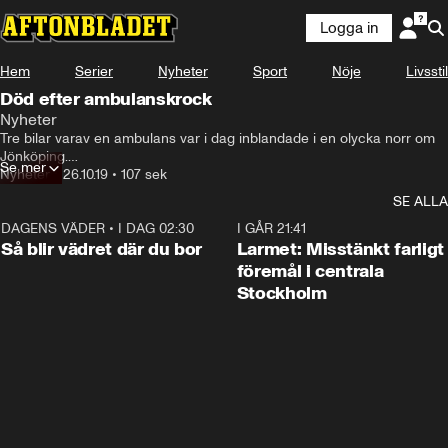
Logga in
Hem
Serier
Nyheter
Sport
Nöje
Livsstil
Död efter ambulanskrock
Nyheter
Tre bilar varav en ambulans var i dag inblandade i en olycka norr om 
Jönköping.

Se mer
Nyheter
•
26.10.19
•
107 sek
Patienten som färdades i ambulansen dog.

SE ALLA
– Det är oklart om patienten avled av sjukdom eller skador i samband 
DAGENS VÄDER
•
I DAG 02:30
1:06
I GÅR 21:41
med krocken, säger Monica Bergström vid polisens ledningscentral
Så blir vädret där du bor
Larmet: Misstänkt farligt
föremål i centrala
Stockholm