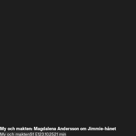
My och makten: Magdalena Andersson om Jimmie-hånet
My och makten
S1 E1
23.10.25
21 min