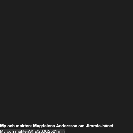
My och makten: Magdalena Andersson om Jimmie-hånet
My och makten
S1 E1
23.10.25
21 min