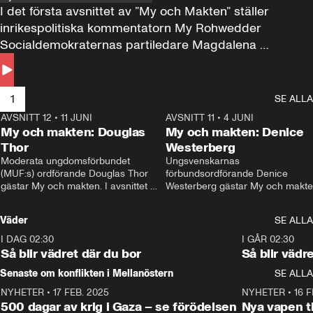
I det första avsnittet av ”My och Makten” ställer 
inrikespolitiska kommentatorn My Rohwedder 
Socialdemokraternas partiledare Magdalena 
Andersson till svars.
1
SE ALLA
AVSNITT 12
•
11 JUNI
26:27
AVSNITT 11
•
4 JUNI
2
My och makten: Douglas
My och makten: Denice
Thor
Westerberg
Moderata ungdomsförbundet 
Ungsvenskarnas 
(MUF:s) ordförande Douglas Thor 
förbundsordförande Denice 
gästar My och makten. I avsnittet 
Westerberg gästar My och makten.
diskuteras tonårsutvisningarna och 
avsnittet diskuteras migrationsfrå
hur Moderaterna ska locka väljare till 
och hur SD ska locka kvinnliga 
Väder
SE ALLA
valet i höst. 
väljare. 
I DAG 02:30
1:06
I GÅR 02:30
Så blir vädret där du bor
Så blir vädr
Senaste om konflikten i Mellanöstern
SE ALLA
NYHETER
•
17 FEB. 2025
0:45
NYHETER
•
16 F
500 dagar av krig i Gaza – se förödelsen
Nya vapen ti