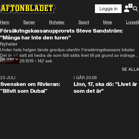
Logga in
Hem
Serier
Nyheter
Sport
Nöje
Livsstil
Försäkringskassanupprorets Steve Sandström:
”Många har inte den turen”
Nyheter
Under hela helgen tänds gravljus utanför Försäkringskassans lokaler. 
Det är ett sätt att hedra de som fått sätta livet till på grund av indragen 
Se mer
sjukpenning eller assistans – och en protest mot myndighetens beslut.
Nyheter
•
26.10.19
•
142 sek
SE ALLA
23 JULI
1:42
I GÅR 20:08
Svensken om Rivieran:
Linn, 17, ska dö: ”Livet är
"Blivit som Dubai"
som det är”