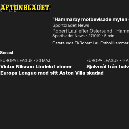
”Hammarby motbevisade myten o
Sportbladet News
Robert Laul efter Östersund - Ham
Sportbladet News
•
27.10.19
•
5 min
Östersunds FK
Robert Laul
Fotboll
Hammarb
Senast
EUROPA LEAGUE
•
20 MAJ
1:32
EUROPA LEAGUE
•
9 A
Victor Nilsson Lindelöf vinner
Självmål från hal
Europa League med sitt Aston Villa
skadad