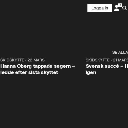
Logga in
SE ALLA
9
SKIDSKYTTE
•
22 MARS
0:55
SKIDSKYTTE
•
21 MAR
Hanna Öberg tappade segern –
Svensk succé – 
ledde efter sista skyttet
igen