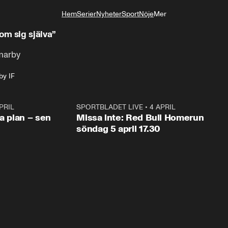
Hem
Serier
Nyheter
Sport
Nöje
Mer
Livsstil
m sig själva”
marby
y IF
PRIL
1:03
SPORTBLADET LIVE
•
4 APRIL
1:0
va plan – sen
Missa inte: Red Bull Homerun
söndag 5 april 17.30