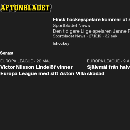
Finsk hockeyspelare kommer ut
Sportbladet News
Den tidigare Liiga-spelaren Jann
Sportbladet News
•
27.10.19
•
32 sek
Ishockey
Senast
EUROPA LEAGUE
•
20 MAJ
1:32
EUROPA LEAGUE
•
9 A
Victor Nilsson Lindelöf vinner
Självmål från hal
Europa League med sitt Aston Villa
skadad