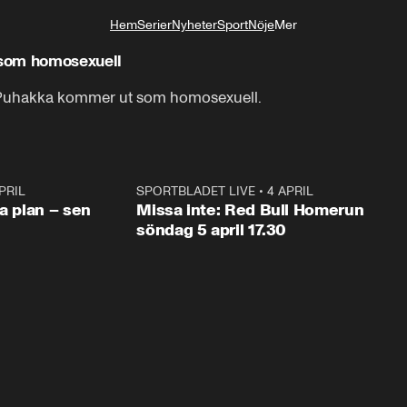
Hem
Serier
Nyheter
Sport
Nöje
Mer
Livsstil
 som homosexuell
e Puhakka kommer ut som homosexuell.
PRIL
1:03
SPORTBLADET LIVE
•
4 APRIL
1:0
va plan – sen
Missa inte: Red Bull Homerun
söndag 5 april 17.30