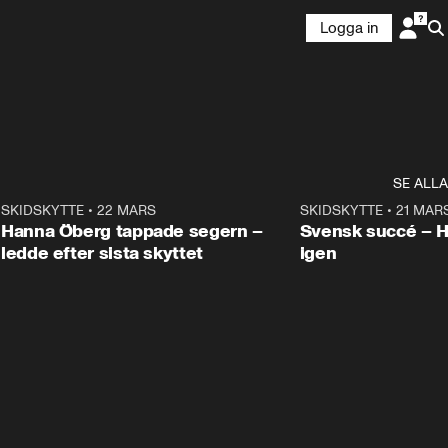
Logga in
SE ALLA
9
SKIDSKYTTE
•
22 MARS
0:55
SKIDSKYTTE
•
21 MAR
Hanna Öberg tappade segern –
Svensk succé – 
ledde efter sista skyttet
igen