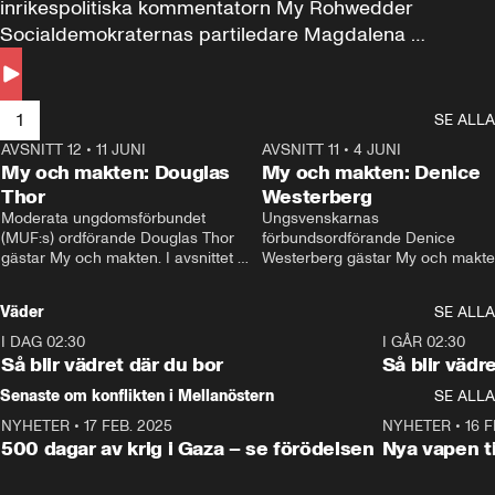
inrikespolitiska kommentatorn My Rohwedder 
Socialdemokraternas partiledare Magdalena 
Andersson till svars.
1
SE ALLA
AVSNITT 12
•
11 JUNI
26:27
AVSNITT 11
•
4 JUNI
2
My och makten: Douglas
My och makten: Denice
Thor
Westerberg
Moderata ungdomsförbundet 
Ungsvenskarnas 
(MUF:s) ordförande Douglas Thor 
förbundsordförande Denice 
gästar My och makten. I avsnittet 
Westerberg gästar My och makten.
diskuteras tonårsutvisningarna och 
avsnittet diskuteras migrationsfrå
hur Moderaterna ska locka väljare till 
och hur SD ska locka kvinnliga 
Väder
SE ALLA
valet i höst. 
väljare. 
I DAG 02:30
1:06
I GÅR 02:30
Så blir vädret där du bor
Så blir vädr
Senaste om konflikten i Mellanöstern
SE ALLA
NYHETER
•
17 FEB. 2025
0:45
NYHETER
•
16 F
500 dagar av krig i Gaza – se förödelsen
Nya vapen ti