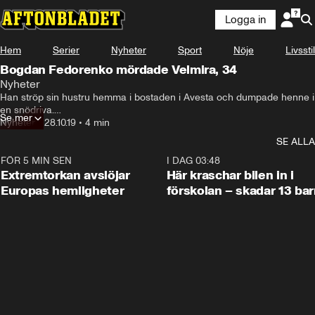
Logga in
Hem
Serier
Nyheter
Sport
Nöje
Livsstil
Bogdan Fedorenko mördade Velmira, 34
Nyheter
Han ströp sin hustru hemma i bostaden i Avesta och dumpade henne i 
en snödriva.

Se mer
Nyheter
•
28.10.19
•
4 min
Den misstänkte maken Bogdan Fedorenko, 45, flydde utomlands men 
SE ALLA
kunde senare gripas i Slovenien.

FÖR 5 MIN SEN
0:53
I DAG 03:48
Idag fick han sin dom: 18 års fängelse för mord.
Extremtorkan avslöjar
Här kraschar bilen in i
Europas hemligheter
förskolan – skadar 13 bar