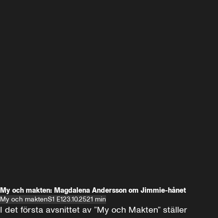
My och makten: Magdalena Andersson om Jimmie-hånet
My och makten
S1 E1
23.10.25
21 min
I det första avsnittet av ”My och Makten” ställer 