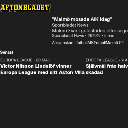
”Malmö mosade AIK idag”
Sportbladet News
Malmö kvar i guldstriden efter sege
Sportbladet News
•
28.10.19
•
5 min
Allsvenskan i fotboll
AIK
Fotboll
Malmö FF
Senast
EUROPA LEAGUE
•
20 MAJ
1:32
EUROPA LEAGUE
•
9 A
Victor Nilsson Lindelöf vinner
Självmål från hal
Europa League med sitt Aston Villa
skadad