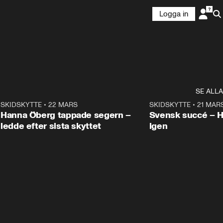
Logga in
SE ALLA
9
SKIDSKYTTE
•
22 MARS
0:55
SKIDSKYTTE
•
21 MAR
Hanna Öberg tappade segern –
Svensk succé – 
ledde efter sista skyttet
igen