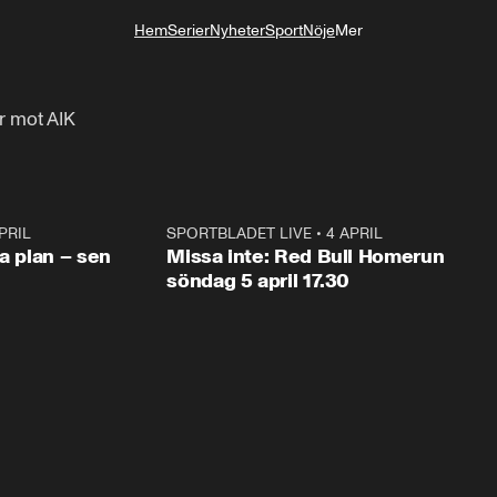
Hem
Serier
Nyheter
Sport
Nöje
Mer
Livsstil
r mot AIK
PRIL
1:03
SPORTBLADET LIVE
•
4 APRIL
1:0
va plan – sen
Missa inte: Red Bull Homerun
söndag 5 april 17.30