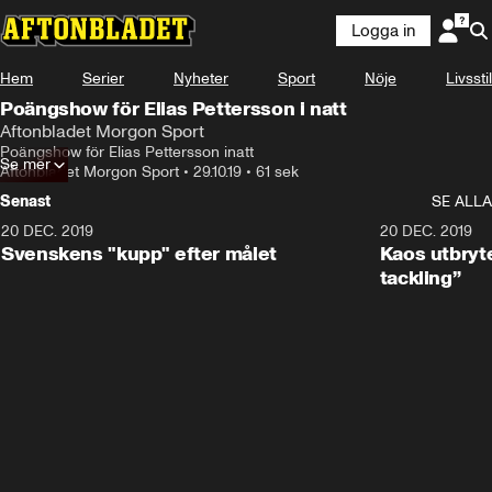
Logga in
Hem
Serier
Nyheter
Sport
Nöje
Livsstil
Poängshow för Elias Pettersson i natt
Aftonbladet Morgon Sport
Poängshow för Elias Pettersson inatt
Se mer
Aftonbladet Morgon Sport
•
29.10.19
•
61 sek
Senast
SE ALLA
20 DEC. 2019
0:44
20 DEC. 2019
Svenskens "kupp" efter målet
Kaos utbryte
tackling”