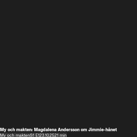
My och makten: Magdalena Andersson om Jimmie-hånet
My och makten
S1 E1
23.10.25
21 min