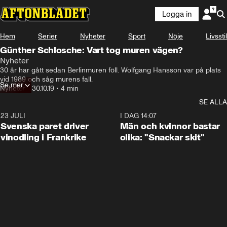
Logga in
Hem
Serier
Nyheter
Sport
Nöje
Livsstil
Günther Schlosche: Vart tog muren vägen?
Nyheter
30 år har gått sedan Berlinmuren föll. Wolfgang Hansson var på plats 
vid 1989 och såg murens fall.
Se mer
Nyheter
•
30.10.19
•
4 min
SE ALLA
23 JULI
1:52
I DAG 14:07
Svenska paret driver
Män och kvinnor bastar
vinodling i Frankrike
olika: "Snackar skit"