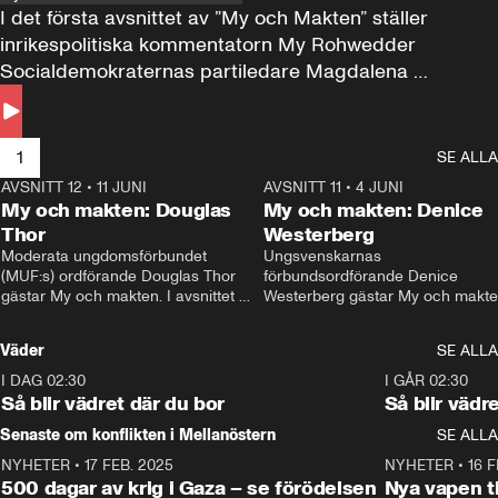
I det första avsnittet av ”My och Makten” ställer 
inrikespolitiska kommentatorn My Rohwedder 
Socialdemokraternas partiledare Magdalena 
Andersson till svars.
1
SE ALLA
AVSNITT 12
•
11 JUNI
26:27
AVSNITT 11
•
4 JUNI
2
My och makten: Douglas
My och makten: Denice
Thor
Westerberg
Moderata ungdomsförbundet 
Ungsvenskarnas 
(MUF:s) ordförande Douglas Thor 
förbundsordförande Denice 
gästar My och makten. I avsnittet 
Westerberg gästar My och makten.
diskuteras tonårsutvisningarna och 
avsnittet diskuteras migrationsfrå
hur Moderaterna ska locka väljare till 
och hur SD ska locka kvinnliga 
Väder
SE ALLA
valet i höst. 
väljare. 
I DAG 02:30
1:06
I GÅR 02:30
Så blir vädret där du bor
Så blir vädr
Senaste om konflikten i Mellanöstern
SE ALLA
NYHETER
•
17 FEB. 2025
0:45
NYHETER
•
16 F
500 dagar av krig i Gaza – se förödelsen
Nya vapen ti