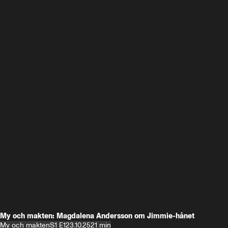
My och makten: Magdalena Andersson om Jimmie-hånet
My och makten
S1 E1
23.10.25
21 min