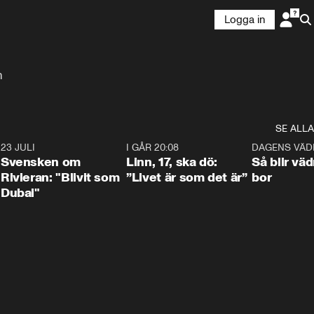
Logga in
n
SE ALLA
4
23 JULI
1:42
I GÅR 20:08
4:36
DAGENS VÄD
Svensken om
Linn, 17, ska dö:
Så blir väd
Rivieran: "Blivit som
”Livet är som det är”
bor
Dubai"