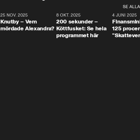
SE ALLA
3
25 NOV. 2025
31:05
8 OKT. 2025
4:29
4 JUNI 2025
Knutby – Vem
200 sekunder –
Finansmin
mördade Alexandra?
Köttfusket: Se hela
125 procent
programmet här
"Skattever
viktig uppg