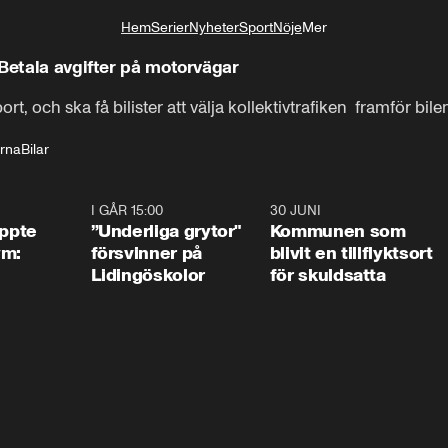
Hem
Serier
Nyheter
Sport
Nöje
Mer
Livsstil
 Betala avgifter på motorvägar
t, och ska få bilister att välja kollektivtrafiken  framför bile
erna
Bilar
1:01
I GÅR 15:00
1:07
30 JUNI
1:2
äppte
”Underliga grytor"
Kommunen som
ym:
försvinner på
blivit en tillflyktsort
Lidingöskolor
för skuldsatta