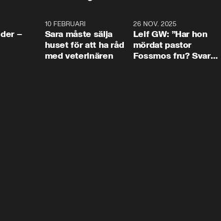
4:24
10 FEBRUARI
4:13
26 NOV. 2025
8:1
der –
Sara måste sälja
Leif GW: ”Har hon
huset för att ha råd
mördat pastor
med veterinären
Fossmos fru? Svar
nej.”