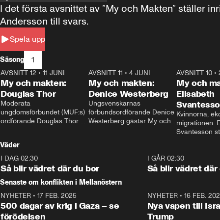
I det första avsnittet av ”My och Makten” ställe
Andersson till svars.
Spela upp
1
Säsong
AVSNITT 12
•
11 JUNI
26:27
AVSNITT 11
•
4 JUNI
23:40
AVSNITT 10
•
My och makten:
My och makten:
My och ma
Douglas Thor
Denice Westerberg
Elisabeth
Moderata 
Ungsvenskarnas 
Svantess
ungdomsförbundet (MUF:s) 
förbundsordförande Denice 
Kvinnorna, ek
ordförande Douglas Thor 
Westerberg gästar My och 
migrationen. E
gästar My och makten. I 
makten. I avsnittet 
Svantesson stäl
avsnittet diskuteras 
diskuteras migrationsfrågan 
när finansmini
Väder
tonårsutvisningarna och hur 
och hur SD ska locka 
Moderaterna ska locka 
kvinnliga väljare. 
I DAG 02:30
1:06
I GÅR 02:30
väljare till valet i höst. 
Så blir vädret där du bor
Så blir vädret där
Senaste om konflikten i Mellanöstern
NYHETER
•
17 FEB. 2025
0:45
NYHETER
•
16 FEB. 20
500 dagar av krig i Gaza – se
Nya vapen till Isr
förödelsen
Trump