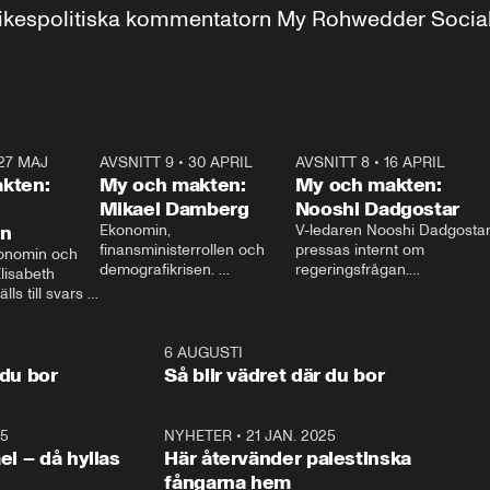
r inrikespolitiska kommentatorn My Rohwedder Soci
27 MAJ
3:51
AVSNITT 9
•
30 APRIL
24:00
AVSNITT 8
•
16 APRIL
25:1
kten:
My och makten:
My och makten:
Mikael Damberg
Nooshi Dadgostar
on
Ekonomin, 
V-ledaren Nooshi Dadgostar
finansministerrollen och 
pressas internt om 
onomin och 
demografikrisen. 
regeringsfrågan.

lisabeth 
Oppositionen ställs till svars 
I Aftonbladets 
ls till svars 
när Socialdemokraternas 
partiledarutfrågning ”My 
stern gästar 
Mikael Damberg gästar My 
och Makten” sätter hon ner 
My och Makten. 
och Makten. 
foten mot kritikerna:

1:06
6 AUGUSTI
1:0
– Vi ställer upp i val. Ska vi 
 du bor
Så blir vädret där du bor
vara med så sitter vi förstås 
25
1:22
NYHETER
•
21 JAN. 2025
0:5
ael – då hyllas
Här återvänder palestinska
fångarna hem