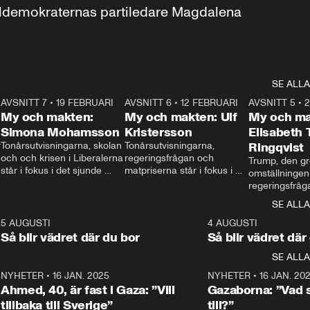
aldemokraternas partiledare Magdalena 
SE ALLA
7
AVSNITT 7
•
19 FEBRUARI
24:30
AVSNITT 6
•
12 FEBRUARI
27:30
AVSNITT 5
•
My och makten:
My och makten: Ulf
My och ma
Simona Mohamsson
Kristersson
Elisabeth
 
Tonårsutvisningarna, skolan 
Tonårsutvisningarna, 
Ringqvist
och och krisen i Liberalerna 
regeringsfrågan och 
Trump, den gr
står i fokus i det sjunde 
matpriserna står i fokus i 
omställningen
avsnittet av ”My och 
det sjätte avsnittet av ”My 
regeringsfråga
makten”. Se när 
och makten”. Se när 
centrum i det 
SE ALLA
Aftonbladets inrikespolitiska 
Aftonbladets inrikespolitiska 
avsnittet av ”
kommentator My 
kommentator My 
6
5 AUGUSTI
1:06
4 AUGUSTI
Makten”. Se nä
Rohwedder ställer 
Rohwedder ställer 
Så blir vädret där du bor
Så blir vädret där
Aftonbladets in
utbildnings- och 
statsminister Ulf Kristersson 
kommentator 
SE ALLA
integrationsminister Simona 
till svars.
Rohwedder stäl
Mohamsson till svars.
Centerpartiets
2
NYHETER
•
16 JAN. 2025
1:01
NYHETER
•
16 JAN. 20
Thand Ring till
Ahmed, 40, är fast i Gaza: ”Vill
Gazaborna: ”Vad s
tillbaka till Sverige”
till?”