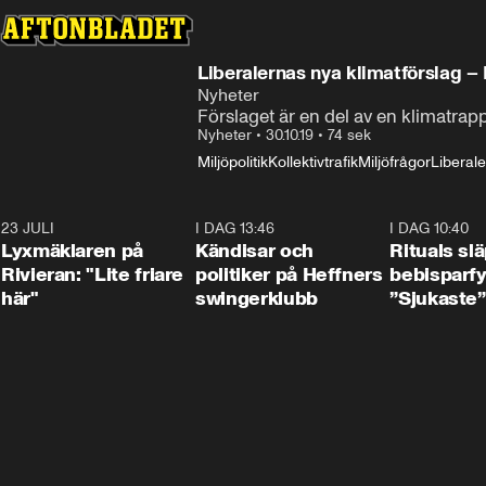
Liberalernas nya klimatförslag –
Nyheter
Förslaget är en del av en klimatrappor
Nyheter
•
30.10.19
•
74 sek
Miljöpolitik
Kollektivtrafik
Miljöfrågor
Liberal
23 JULI
2:02
I DAG 13:46
0:55
I DAG 10:40
Lyxmäklaren på
Kändisar och
Rituals sl
Rivieran: "Lite friare
politiker på Heffners
bebisparf
här"
swingerklubb
”Sjukaste”