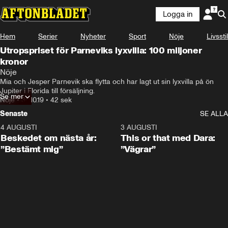
Logga in
Hem
Serier
Nyheter
Sport
Nöje
Livsstil
Utropspriset för Parneviks lyxvilla: 100 miljoner
kronor
Nöje
Mia och Jesper Parnevik ska flytta och har lagt ut sin lyxvilla på ön 
Jupiter i Florida till försäljning.
Se mer
Nöje
•
30.10.19
•
42 sek
Senaste
SE ALLA
4 AUGUSTI
0:24
3 AUGUSTI
Beskedet om nästa år:
This or that med Dara:
”Bestämt mig”
”Vägrar”