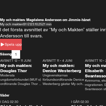
My och makten: Magdalena Andersson om Jimmie-hånet
My och makten
S1 E1
23.10.25
21 min
I det första avsnittet av ”My och Makten” ställe
Andersson till svars.
Spela upp
1
Säsong
AVSNITT 12
•
11 JUNI
26:27
AVSNITT 11
•
4 JUNI
23:40
AVSNITT 10
•
My och makten:
My och makten:
My och ma
Douglas Thor
Denice Westerberg
Elisabeth
Moderata 
Ungsvenskarnas 
Svantess
ungdomsförbundet (MUF:s) 
förbundsordförande Denice 
Kvinnorna, ek
ordförande Douglas Thor 
Westerberg gästar My och 
migrationen. E
gästar My och makten. I 
makten. I avsnittet 
Svantesson stäl
avsnittet diskuteras 
diskuteras migrationsfrågan 
när finansmini
Väder
tonårsutvisningarna och hur 
och hur SD ska locka 
Moderaterna ska locka 
kvinnliga väljare. 
I DAG 02:30
1:06
I GÅR 02:30
väljare till valet i höst. 