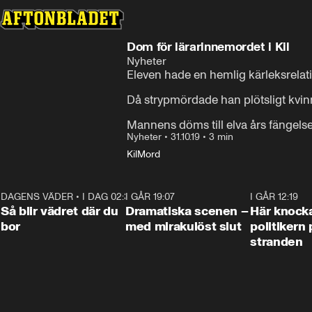
Dom för lärarinnemordet i Kil
Nyheter
Eleven hade en hemlig kärleksrelation
Då strypmördade han plötsligt kvinn
Mannens döms till elva års fängelse
Nyheter
•
31.10.19
•
3 min
Kil
Mord
DAGENS VÄDER
•
I DAG 02:30
1:06
I GÅR 19:07
0:42
I GÅR 12:19
Så blir vädret där du
Dramatiska scenen –
Här knock
bor
med mirakulöst slut
politikern 
stranden