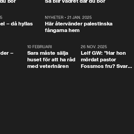
 du bor
Så blir vädret där du bor
vara med så sitter vi förstås 
25
1:22
NYHETER
•
21 JAN. 2025
0:5
ael – då hyllas
Här återvänder palestinska
fångarna hem
4:24
10 FEBRUARI
4:13
26 NOV. 2025
8:1
der –
Sara måste sälja
Leif GW: ”Har hon
huset för att ha råd
mördat pastor
med veterinären
Fossmos fru? Svar
nej.”