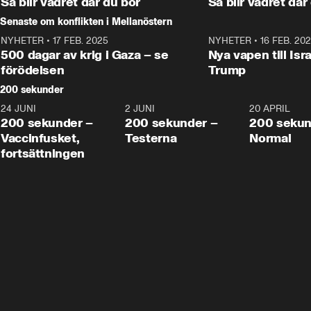
Så blir vädret där du bor
Så blir vädret där
Senaste om konflikten i Mellanöstern
NYHETER
•
17 FEB. 2025
0:45
NYHETER
•
16 FEB. 20
500 dagar av krig i Gaza – se
Nya vapen till Isr
förödelsen
Trump
200 sekunder
24 JUNI
5:00
2 JUNI
4:23
20 APRIL
200 sekunder –
200 sekunder –
200 sekun
Vaccinfusket,
Testerna
Normal
fortsättningen