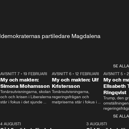
aldemokraternas partiledare Magdalena 
SE ALLA
7
AVSNITT 7
•
19 FEBRUARI
24:30
AVSNITT 6
•
12 FEBRUARI
27:30
AVSNITT 5
•
My och makten:
My och makten: Ulf
My och ma
Simona Mohamsson
Kristersson
Elisabeth
 
Tonårsutvisningarna, skolan 
Tonårsutvisningarna, 
Ringqvist
och och krisen i Liberalerna 
regeringsfrågan och 
Trump, den gr
står i fokus i det sjunde 
matpriserna står i fokus i 
omställningen
avsnittet av ”My och 
det sjätte avsnittet av ”My 
regeringsfråga
makten”. Se när 
och makten”. Se när 
centrum i det 
SE ALLA
Aftonbladets inrikespolitiska 
Aftonbladets inrikespolitiska 
avsnittet av ”
kommentator My 
kommentator My 
6
4 AUGUSTI
1:06
3 AUGUSTI
Makten”. Se nä
Rohwedder ställer 
Rohwedder ställer 