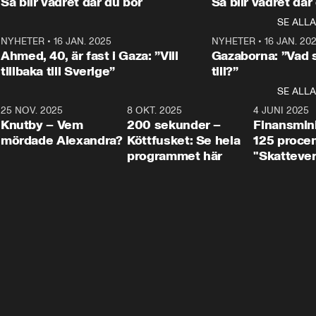
Så blir vädret där du bor
Så blir vädret där
Aftonbladets in
utbildnings- och 
statsminister Ulf Kristersson 
kommentator 
SE ALLA
integrationsminister Simona 
till svars.
Rohwedder stäl
Mohamsson till svars.
Centerpartiets
2
NYHETER
•
16 JAN. 2025
1:01
NYHETER
•
16 JAN. 20
Thand Ring till
Ahmed, 40, är fast i Gaza: ”Vill
Gazaborna: ”Vad s
tillbaka till Sverige”
till?”
SE ALLA
3
25 NOV. 2025
31:05
8 OKT. 2025
4:29
4 JUNI 2025
Knutby – Vem
200 sekunder –
Finansmin
mördade Alexandra?
Köttfusket: Se hela
125 procent
programmet här
"Skattever
viktig uppg