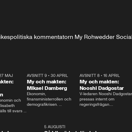
r inrikespolitiska kommentatorn My Rohwedder Soci
27 MAJ
3:51
AVSNITT 9
•
30 APRIL
24:00
AVSNITT 8
•
16 APRIL
25:1
kten:
My och makten:
My och makten:
Mikael Damberg
Nooshi Dadgostar
on
Ekonomin, 
V-ledaren Nooshi Dadgostar
finansministerrollen och 
pressas internt om 
onomin och 
demografikrisen. 
regeringsfrågan.

lisabeth 
Oppositionen ställs till svars 
I Aftonbladets 
ls till svars 
när Socialdemokraternas 
partiledarutfrågning ”My 
stern gästar 
Mikael Damberg gästar My 
och Makten” sätter hon ner 
My och Makten. 
och Makten. 
foten mot kritikerna:

1:06
5 AUGUSTI
1:0
– Vi ställer upp i val. Ska vi 