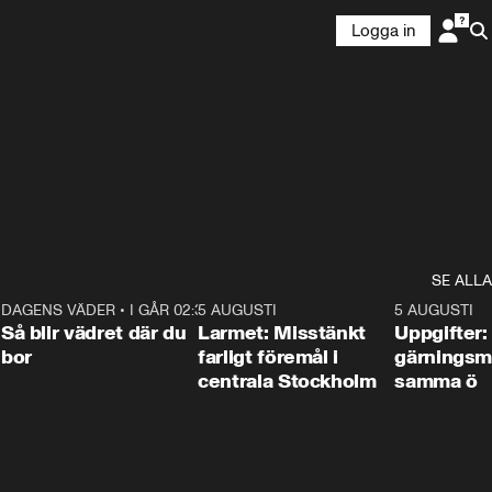
Logga in
SE ALLA
1
DAGENS VÄDER
•
I GÅR 02:30
1:06
5 AUGUSTI
0:35
5 AUGUSTI
Så blir vädret där du
Larmet: Misstänkt
Uppgifter:
bor
farligt föremål i
gärningsm
centrala Stockholm
samma ö