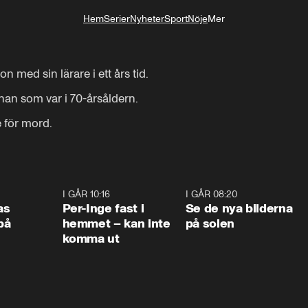
Hem
Serier
Nyheter
Sport
Nöje
Mer
Livsstil
 med sin lärare i ett års tid.

an som var i 70-årsåldern.

 för mord.
0:45
I GÅR 10:16
1:26
I GÅR 08:20
0:3
as
Per-Inge fast i
Se de nya bilderna
på
hemmet – kan inte
på solen
komma ut