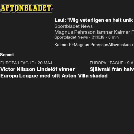
Laul: ”Mig veterligen en helt unik
Sportbladet News
Magnus Pehrsson lämnar Kalmar 
Sportbladet News
•
31.10.19
•
3 min
Kalmar FF
Magnus Pehrsson
Allsvenskan i 
Senast
EUROPA LEAGUE
•
20 MAJ
1:32
EUROPA LEAGUE
•
9 A
Victor Nilsson Lindelöf vinner
Självmål från hal
Europa League med sitt Aston Villa
skadad