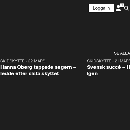
Logga in
SE ALLA
9
SKIDSKYTTE
•
22 MARS
0:55
SKIDSKYTTE
•
21 MAR
Hanna Öberg tappade segern –
Svensk succé – 
ledde efter sista skyttet
igen