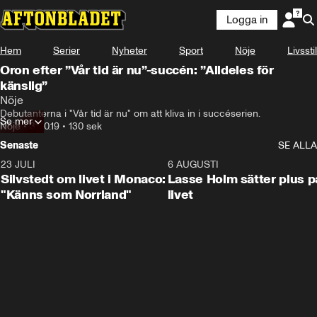
Logga in
Hem
Serier
Nyheter
Sport
Nöje
Livsstil
Oron efter ”Vår tid är nu”-succén: ”Alldeles för
känslig”
Nöje
Debutanterna i "Vår tid är nu" om att kliva in i succéserien.
Se mer
Nöje
•
31.10.19
•
130 sek
Senaste
SE ALLA
23 JULI
2:11
6 AUGUSTI
Silvstedt om livet i Monaco:
Lasse Holm sätter plus p
"Känns som Norrland"
livet