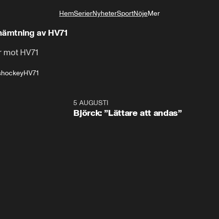
Hem
Serier
Nyheter
Sport
Nöje
Mer
Livsstil
phämtning av HV71
r mot HV71
shockey
HV71
5 AUGUSTI
2:0
Björck: ”Lättare att andas”