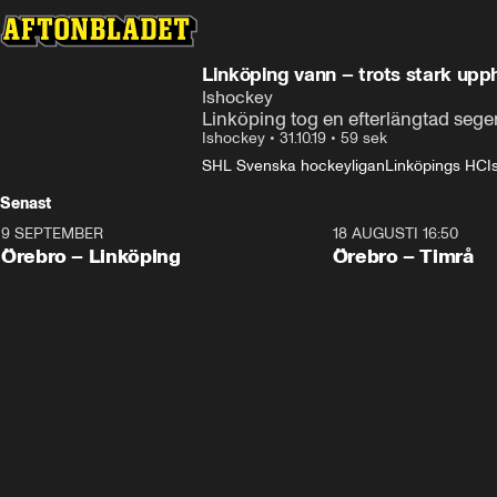
Linköping vann – trots stark up
Ishockey
Linköping tog en efterlängtad sege
Ishockey
•
31.10.19
•
59 sek
SHL Svenska hockeyligan
Linköpings HC
I
Senast
9 SEPTEMBER
18 AUGUSTI 16:50
Plus
Plus
Örebro – Linköping
Örebro – Timrå