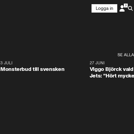
Logga in
SE ALLA
8
3 JULI
0:30
27 JUNI
Monsterbud till svensken
Viggo Björck val
Jets: ”Hört mycke