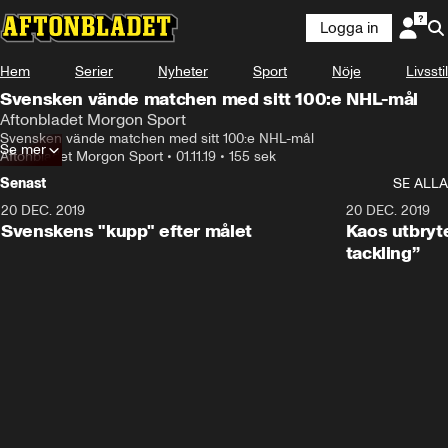
Logga in
Hem
Serier
Nyheter
Sport
Nöje
Livsstil
Svensken vände matchen med sitt 100:e NHL-mål
Aftonbladet Morgon Sport
Svensken vände matchen med sitt 100:e NHL-mål
Se mer
Aftonbladet Morgon Sport
•
01.11.19
•
155 sek
Senast
SE ALLA
20 DEC. 2019
0:44
20 DEC. 2019
Svenskens "kupp" efter målet
Kaos utbryte
tackling”