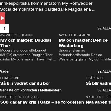
inrikespolitiska kommentatorn My Rohwedder 
Socialdemokraternas partiledare Magdalena 
Andersson till svars.
1
SE ALLA
AVSNITT 12
•
11 JUNI
26:27
AVSNITT 11
•
4 JUNI
2
My och makten: Douglas
My och makten: Denice
Thor
Westerberg
Moderata ungdomsförbundet 
Ungsvenskarnas 
(MUF:s) ordförande Douglas Thor 
förbundsordförande Denice 
gästar My och makten. I avsnittet 
Westerberg gästar My och makten.
diskuteras tonårsutvisningarna och 
avsnittet diskuteras migrationsfrå
hur Moderaterna ska locka väljare till 
och hur SD ska locka kvinnliga 
Väder
SE ALLA
valet i höst. 
väljare. 
I DAG 02:30
1:06
I GÅR 02:30
Så blir vädret där du bor
Så blir vädr
Senaste om konflikten i Mellanöstern
SE ALLA
NYHETER
•
17 FEB. 2025
0:45
NYHETER
•
16 F
500 dagar av krig i Gaza – se förödelsen
Nya vapen ti