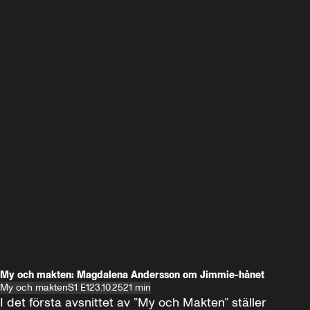
My och makten: Magdalena Andersson om Jimmie-hånet
My och makten
S1 E1
23.10.25
21 min
I det första avsnittet av ”My och Makten” ställer 