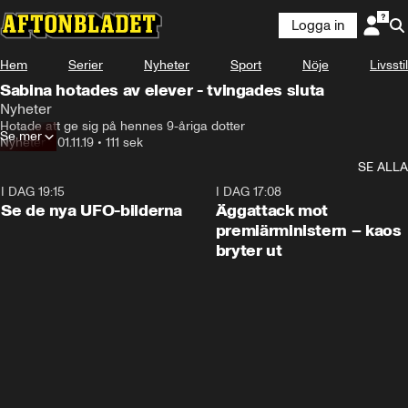
Logga in
Hem
Serier
Nyheter
Sport
Nöje
Livsstil
Sabina hotades av elever - tvingades sluta
Nyheter
Hotade att ge sig på hennes 9-åriga dotter
Se mer
Nyheter
•
01.11.19
•
111 sek
SE ALLA
I DAG 19:15
0:36
I DAG 17:08
Se de nya UFO-bilderna
Äggattack mot
premiärministern – kaos
bryter ut