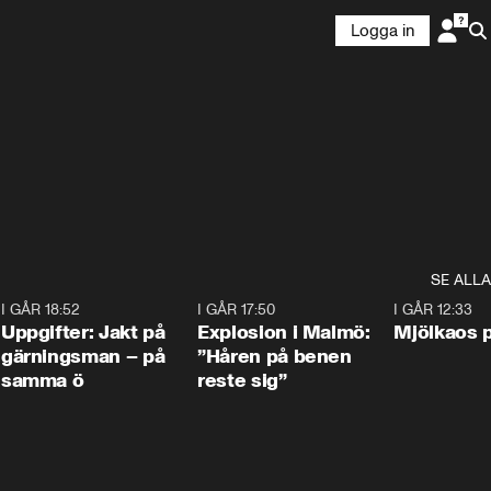
Logga in
SE ALLA
5
I GÅR 18:52
0:33
I GÅR 17:50
1:10
I GÅR 12:33
Uppgifter: Jakt på
Explosion i Malmö:
Mjölkaos p
gärningsman – på
”Håren på benen
samma ö
reste sig”