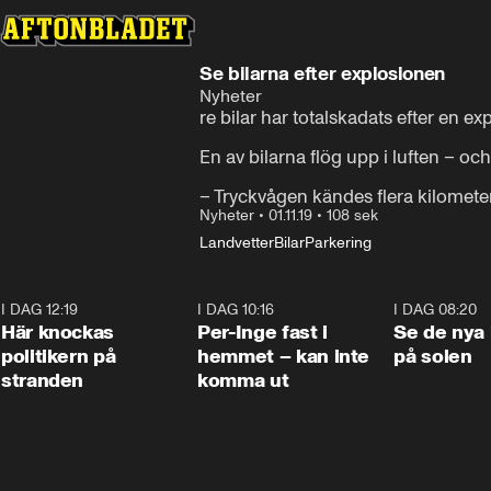
Se bilarna efter explosionen
Nyheter
re bilar har totalskadats efter en ex
En av bilarna flög upp i luften – oc
– Tryckvågen kändes flera kilometer 
Nyheter
•
01.11.19
•
108 sek
Landvetter
Bilar
Parkering
I DAG 12:19
0:45
I DAG 10:16
1:26
I DAG 08:20
Här knockas
Per-Inge fast i
Se de nya 
politikern på
hemmet – kan inte
på solen
stranden
komma ut