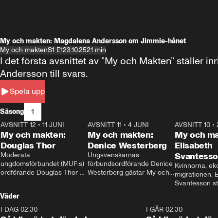
My och makten: Magdalena Andersson om Jimmie-hånet
My och makten
S1 E1
23.10.25
21 min
I det första avsnittet av ”My och Makten” ställe
Andersson till svars.
Spela upp
1
Säsong
AVSNITT 12
•
11 JUNI
26:27
AVSNITT 11
•
4 JUNI
23:40
AVSNITT 10
•
My och makten:
My och makten:
My och ma
Douglas Thor
Denice Westerberg
Elisabeth
Moderata 
Ungsvenskarnas 
Svantess
ungdomsförbundet (MUF:s) 
förbundsordförande Denice 
Kvinnorna, ek
ordförande Douglas Thor 
Westerberg gästar My och 
migrationen. E
gästar My och makten. I 
makten. I avsnittet 
Svantesson stäl
avsnittet diskuteras 
diskuteras migrationsfrågan 
när finansmini
Väder
tonårsutvisningarna och hur 
och hur SD ska locka 
Moderaterna ska locka 
kvinnliga väljare. 
I DAG 02:30
1:06
I GÅR 02:30
väljare till valet i höst. 