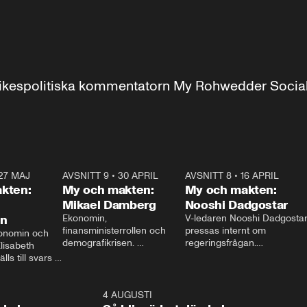
r inrikespolitiska kommentatorn My Rohwedder Soci
27 MAJ
3:51
AVSNITT 9
•
30 APRIL
24:00
AVSNITT 8
•
16 APRIL
25:1
kten:
My och makten:
My och makten:
Mikael Damberg
Nooshi Dadgostar
on
Ekonomin, 
V-ledaren Nooshi Dadgostar
finansministerrollen och 
pressas internt om 
onomin och 
demografikrisen. 
regeringsfrågan.

lisabeth 
Oppositionen ställs till svars 
I Aftonbladets 
ls till svars 
när Socialdemokraternas 
partiledarutfrågning ”My 
stern gästar 
Mikael Damberg gästar My 
och Makten” sätter hon ner 
My och Makten. 
och Makten. 
foten mot kritikerna:

1:06
4 AUGUSTI
1:0
– Vi ställer upp i val. Ska vi 