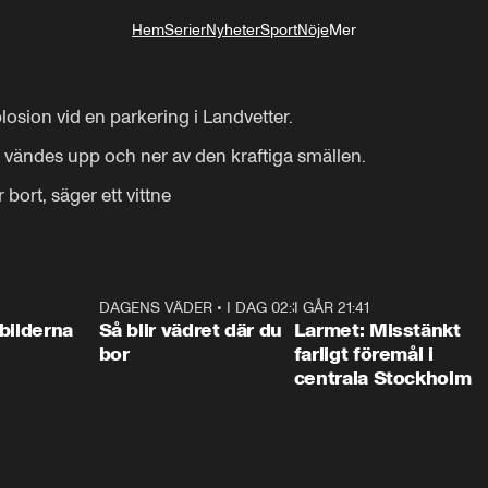
Hem
Serier
Nyheter
Sport
Nöje
Mer
Livsstil
plosion vid en parkering i Landvetter.

h vändes upp och ner av den kraftiga smällen.

bort, säger ett vittne
0:31
DAGENS VÄDER
•
I DAG 02:30
1:06
I GÅR 21:41
0:3
bilderna
Så blir vädret där du
Larmet: Misstänkt
bor
farligt föremål i
centrala Stockholm