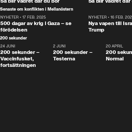
Så blir vädret där du bor
Så blir vädret där
Senaste om konflikten i Mellanöstern
NYHETER
•
17 FEB. 2025
0:45
NYHETER
•
16 FEB. 20
500 dagar av krig i Gaza – se
Nya vapen till Isr
förödelsen
Trump
200 sekunder
24 JUNI
5:00
2 JUNI
4:23
20 APRIL
200 sekunder –
200 sekunder –
200 sekun
Vaccinfusket,
Testerna
Normal
fortsättningen