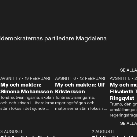
aldemokraternas partiledare Magdalena 
SE ALLA
7
AVSNITT 7
•
19 FEBRUARI
24:30
AVSNITT 6
•
12 FEBRUARI
27:30
AVSNITT 5
•
My och makten:
My och makten: Ulf
My och ma
Simona Mohamsson
Kristersson
Elisabeth
 
Tonårsutvisningarna, skolan 
Tonårsutvisningarna, 
Ringqvist
och och krisen i Liberalerna 
regeringsfrågan och 
Trump, den gr
står i fokus i det sjunde 
matpriserna står i fokus i 
omställningen
avsnittet av ”My och 
det sjätte avsnittet av ”My 
regeringsfråga
makten”. Se när 
och makten”. Se när 
centrum i det 
SE ALLA
Aftonbladets inrikespolitiska 
Aftonbladets inrikespolitiska 
avsnittet av ”
kommentator My 
kommentator My 
6
3 AUGUSTI
1:06
2 AUGUSTI
Makten”. Se nä
Rohwedder ställer 
Rohwedder ställer 