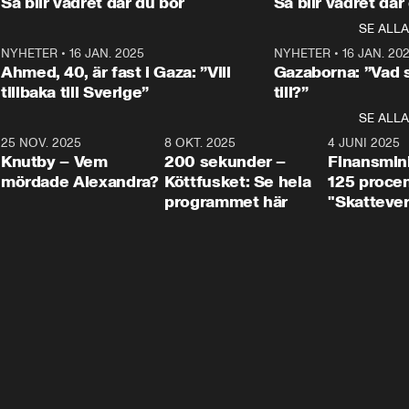
Så blir vädret där du bor
Så blir vädret där
Aftonbladets in
utbildnings- och 
statsminister Ulf Kristersson 
kommentator 
SE ALLA
integrationsminister Simona 
till svars.
Rohwedder stäl
Mohamsson till svars.
Centerpartiets
2
NYHETER
•
16 JAN. 2025
1:01
NYHETER
•
16 JAN. 20
Thand Ring till
Ahmed, 40, är fast i Gaza: ”Vill
Gazaborna: ”Vad s
tillbaka till Sverige”
till?”
SE ALLA
3
25 NOV. 2025
31:05
8 OKT. 2025
4:29
4 JUNI 2025
Knutby – Vem
200 sekunder –
Finansmin
mördade Alexandra?
Köttfusket: Se hela
125 procent
programmet här
"Skattever
viktig uppg