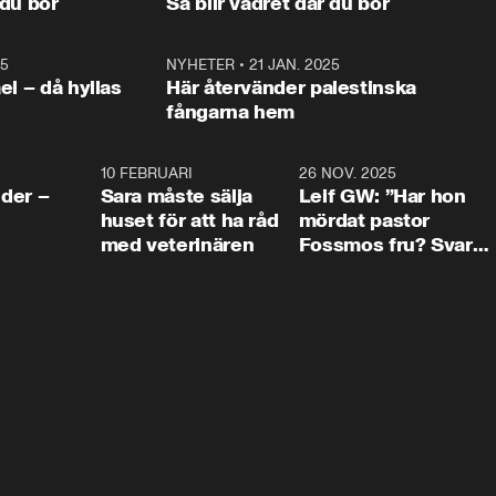
 du bor
Så blir vädret där du bor
vara med så sitter vi förstås 
25
1:22
NYHETER
•
21 JAN. 2025
0:5
ael – då hyllas
Här återvänder palestinska
fångarna hem
4:24
10 FEBRUARI
4:13
26 NOV. 2025
8:1
der –
Sara måste sälja
Leif GW: ”Har hon
huset för att ha råd
mördat pastor
med veterinären
Fossmos fru? Svar
nej.”