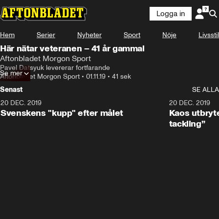
Logga in
Hem
Serier
Nyheter
Sport
Nöje
Livsstil
Här nätar veteranen – 41 år gammal
Aftonbladet Morgon Sport
Pavel Datsyuk levererar fortfarande
Se mer
Aftonbladet Morgon Sport
•
01.11.19
•
41 sek
Senast
SE ALLA
20 DEC. 2019
0:44
20 DEC. 2019
Svenskens "kupp" efter målet
Kaos utbryte
tackling”