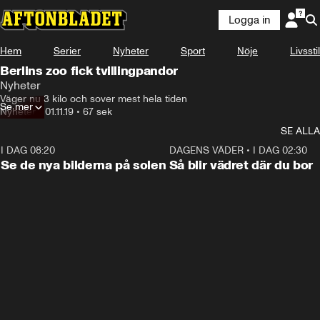
Logga in
Hem
Serier
Nyheter
Sport
Nöje
Livsstil
Berlins zoo fick tvillingpandor
Nyheter
Väger nu 3 kilo och sover mest hela tiden
Se mer
Nyheter
•
01.11.19
•
67 sek
SE ALLA
I DAG 08:20
0:19
DAGENS VÄDER
•
I DAG 02:30
Se de nya bilderna på solen
Så blir vädret där du bor