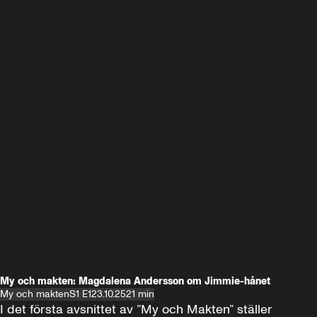
My och makten: Magdalena Andersson om Jimmie-hånet
My och makten
S1 E1
23.10.25
21 min
I det första avsnittet av ”My och Makten” ställer 