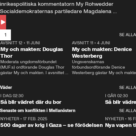
inrikespolitiska kommentatorn My Rohwedder 
Socialdemokraternas partiledare Magdalena 
Andersson till svars.
1
SE ALLA
AVSNITT 12
•
11 JUNI
26:27
AVSNITT 11
•
4 JUNI
2
My och makten: Douglas
My och makten: Denice
Thor
Westerberg
Moderata ungdomsförbundet 
Ungsvenskarnas 
(MUF:s) ordförande Douglas Thor 
förbundsordförande Denice 
gästar My och makten. I avsnittet 
Westerberg gästar My och makten.
diskuteras tonårsutvisningarna och 
avsnittet diskuteras migrationsfrå
hur Moderaterna ska locka väljare till 
och hur SD ska locka kvinnliga 
Väder
SE ALLA
valet i höst. 
väljare. 
I DAG 02:30
1:06
I GÅR 02:30
Så blir vädret där du bor
Så blir vädr
Senaste om konflikten i Mellanöstern
SE ALLA
NYHETER
•
17 FEB. 2025
0:45
NYHETER
•
16 F
500 dagar av krig i Gaza – se förödelsen
Nya vapen ti