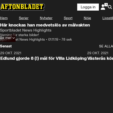
Logga in
Hem
Serier
Nyheter
Sport
Nöje
Livsstil
Här knockas han medvetslös av målvakten
Sportbladet News Highlights
Varning för starka bilder!
Se mer
Sportbladet News Highlights
•
01.11.19
•
78 sek
Senast
SE ALLA
29 OKT. 2021
4:11
29 OKT. 2021
Edlund gjorde 8 (!) mål för Villa Lidköping
Västerås kö