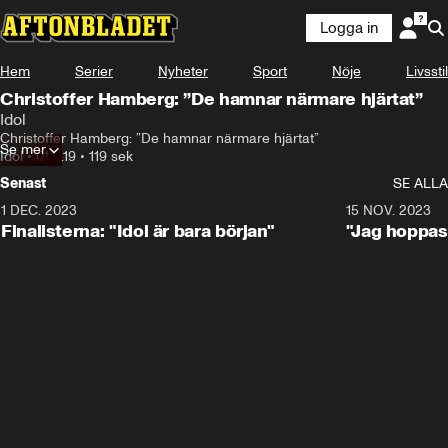
Logga in
Hem
Serier
Nyheter
Sport
Nöje
Livsstil
Christoffer Hamberg: ”De hamnar närmare hjärtat”
Idol
Christoffer Hamberg: ”De hamnar närmare hjärtat”
Se mer
Idol
•
01.11.19
•
119 sek
Senast
SE ALLA
1 DEC. 2023
0:56
15 NOV. 2023
Finalisterna: "Idol är bara början"
"Jag hoppas 