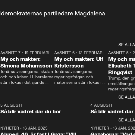
aldemokraternas partiledare Magdalena 
SE ALLA
7
AVSNITT 7
•
19 FEBRUARI
24:30
AVSNITT 6
•
12 FEBRUARI
27:30
AVSNITT 5
•
My och makten:
My och makten: Ulf
My och ma
Simona Mohamsson
Kristersson
Elisabeth
 
Tonårsutvisningarna, skolan 
Tonårsutvisningarna, 
Ringqvist
och och krisen i Liberalerna 
regeringsfrågan och 
Trump, den gr
står i fokus i det sjunde 
matpriserna står i fokus i 
omställningen
avsnittet av ”My och 
det sjätte avsnittet av ”My 
regeringsfråga
makten”. Se när 
och makten”. Se när 
centrum i det 
SE ALLA
Aftonbladets inrikespolitiska 
Aftonbladets inrikespolitiska 
avsnittet av ”
kommentator My 
kommentator My 
6
5 AUGUSTI
1:06
4 AUGUSTI
Makten”. Se nä
Rohwedder ställer 
Rohwedder ställer 
Så blir vädret där du bor
Så blir vädret där
Aftonbladets in
utbildnings- och 
statsminister Ulf Kristersson 
kommentator 
SE ALLA
integrationsminister Simona 
till svars.
Rohwedder stäl
Mohamsson till svars.
Centerpartiets
2
NYHETER
•
16 JAN. 2025
1:01
NYHETER
•
16 JAN. 20
Thand Ring till
Ahmed, 40, är fast i Gaza: ”Vill
Gazaborna: ”Vad s