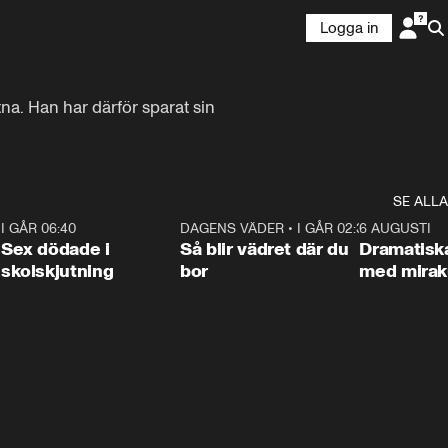
Logga in
na. Han har därför sparat sin 
SE ALLA
6
I GÅR 06:40
0:47
DAGENS VÄDER
•
I GÅR 02:30
1:06
6 AUGUSTI
Sex dödade i
Så blir vädret där du
Dramatisk
skolskjutning
bor
med miraku