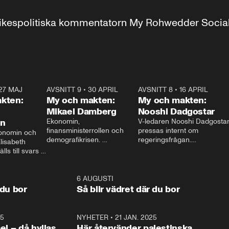
r inrikespolitiska kommentatorn My Rohwedder Soci
27 MAJ
3:51
AVSNITT 9
•
30 APRIL
24:00
AVSNITT 8
•
16 APRIL
25:1
kten:
My och makten:
My och makten:
Mikael Damberg
Nooshi Dadgostar
on
Ekonomin, 
V-ledaren Nooshi Dadgostar
finansministerrollen och 
pressas internt om 
onomin och 
demografikrisen. 
regeringsfrågan.

lisabeth 
Oppositionen ställs till svars 
I Aftonbladets 
ls till svars 
när Socialdemokraternas 
partiledarutfrågning ”My 
stern gästar 
Mikael Damberg gästar My 
och Makten” sätter hon ner 
My och Makten. 
och Makten. 
foten mot kritikerna:

1:06
6 AUGUSTI
1:0
– Vi ställer upp i val. Ska vi 
 du bor
Så blir vädret där du bor
vara med så sitter vi förstås 
25
1:22
NYHETER
•
21 JAN. 2025
0:5
ael – då hyllas
Här återvänder palestinska