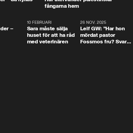
fångarna hem
4:24
10 FEBRUARI
4:13
26 NOV. 2025
8:1
der –
Sara måste sälja
Leif GW: ”Har hon
huset för att ha råd
mördat pastor
med veterinären
Fossmos fru? Svar
nej.”