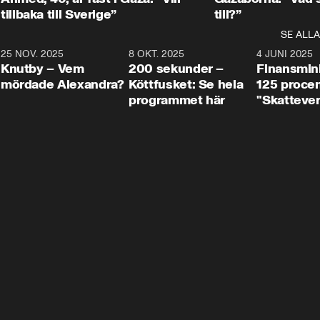
tillbaka till Sverige”
till?”
SE ALLA
3
25 NOV. 2025
31:05
8 OKT. 2025
4:29
4 JUNI 2025
Knutby – Vem
200 sekunder –
Finansmin
mördade Alexandra?
Köttfusket: Se hela
125 procent
programmet här
"Skattever
viktig uppg