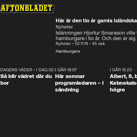
Här är den tio år gamla isländs
Nyheter
Islänningen Hjortur Smarason ville t
hamburgare i tio år. Och den är sig l
Nyheter
•
02.11.19
•
45 sek
Hamburgare
DAGENS VÄDER
•
I DAG 02:30
1:06
I GÅR 19:07
0:45
I GÅR 15:23
Så blir vädret där du
Här somnar
Albert, 8,
bor
programledaren – i
Kebnekaise
sändning
högre