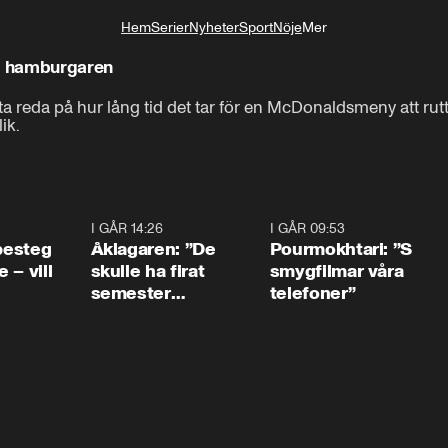
Hem
Serier
Nyheter
Sport
Nöje
Mer
Livsstil
ka hamburgaren
a reda på hur lång tid det tar för en McDonaldsmeny att rutt
ik.
0:54
I GÅR 14:26
1:54
I GÅR 09:53
1:3
 besteg
Åklagaren: ”De
Pourmokhtari: ”S
 – vill
skulle ha firat
smygfilmar våra
semester
telefoner”
tillsammans”