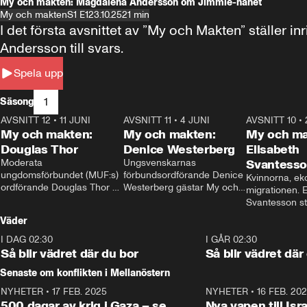
My och makten: Magdalena Andersson om Jimmie-hånet
My och makten
S1 E1
23.10.25
21 min
I det första avsnittet av ”My och Makten” ställe
Andersson till svars.
Spela upp
1
Säsong
AVSNITT 12
•
11 JUNI
26:27
AVSNITT 11
•
4 JUNI
23:40
AVSNITT 10
•
My och makten:
My och makten:
My och ma
Douglas Thor
Denice Westerberg
Elisabeth
Moderata 
Ungsvenskarnas 
Svantess
ungdomsförbundet (MUF:s) 
förbundsordförande Denice 
Kvinnorna, ek
ordförande Douglas Thor 
Westerberg gästar My och 
migrationen. E
gästar My och makten. I 
makten. I avsnittet 
Svantesson stäl
avsnittet diskuteras 
diskuteras migrationsfrågan 
när finansmini
Väder
tonårsutvisningarna och hur 
och hur SD ska locka 
Moderaterna ska locka 
kvinnliga väljare. 
I DAG 02:30
1:06
I GÅR 02:30
väljare till valet i höst. 
Så blir vädret där du bor
Så blir vädret där
Senaste om konflikten i Mellanöstern
NYHETER
•
17 FEB. 2025
0:45
NYHETER
•
16 FEB. 20
500 dagar av krig i Gaza – se
Nya vapen till Isr