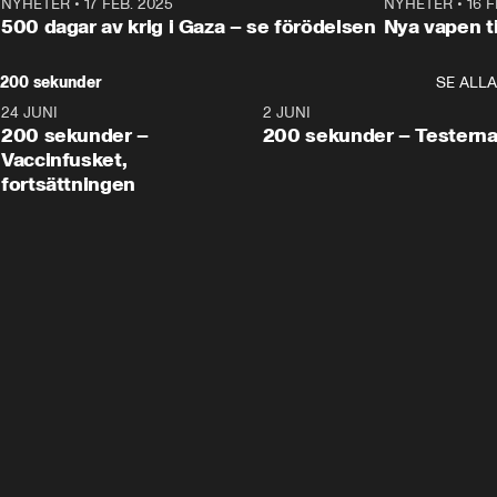
NYHETER
•
17 FEB. 2025
0:45
NYHETER
•
16 F
500 dagar av krig i Gaza – se förödelsen
Nya vapen ti
200 sekunder
SE ALLA
24 JUNI
5:00
2 JUNI
200 sekunder –
200 sekunder – Testern
Vaccinfusket,
fortsättningen