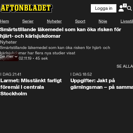
Logga in
Hem
Serier
Nyheter
Sport
Nöje
Livsstil
Smärtstillande läkemedel som kan öka risken för
hjärt- och kärlsjukdomar
Nyheter
Smärtstillande läkemedel som kan öka risken för hjärt- och 
kärlsjukdomar har flera nya studier visat
Se mer
Nyheter
•
02.11.19
•
45 sek
SE ALLA
I DAG 21:41
0:35
I DAG 18:52
Larmet: Misstänkt farligt
Uppgifter: Jakt på
föremål i centrala
gärningsman – på samma
Stockholm