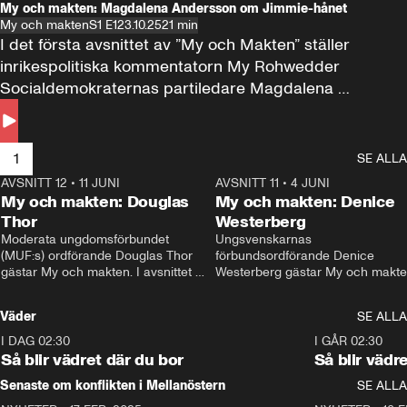
My och makten: Magdalena Andersson om Jimmie-hånet
My och makten
S1 E1
23.10.25
21 min
I det första avsnittet av ”My och Makten” ställer 
inrikespolitiska kommentatorn My Rohwedder 
Socialdemokraternas partiledare Magdalena 
Andersson till svars.
1
SE ALLA
AVSNITT 12
•
11 JUNI
26:27
AVSNITT 11
•
4 JUNI
2
My och makten: Douglas
My och makten: Denice
Thor
Westerberg
Moderata ungdomsförbundet 
Ungsvenskarnas 
(MUF:s) ordförande Douglas Thor 
förbundsordförande Denice 
gästar My och makten. I avsnittet 
Westerberg gästar My och makten.
diskuteras tonårsutvisningarna och 
avsnittet diskuteras migrationsfrå
hur Moderaterna ska locka väljare till 
och hur SD ska locka kvinnliga 
Väder
SE ALLA
valet i höst. 
väljare. 
I DAG 02:30
1:06
I GÅR 02:30
Så blir vädret där du bor
Så blir vädr
Senaste om konflikten i Mellanöstern
SE ALLA