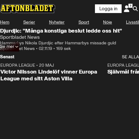
Logga in
Hem
Serier
Nyheter
Sport
Nöje
Livsstil
Djurdjic: ”Många konstiga beslut ledde oss hit”
Sportbladet News
Hammarbys Nikola Djurdjic efter Hammarbys missade guld
Se mer
Sportbladet News
•
02.11.19
•
169 sek
Senast
SE ALLA
EUROPA LEAGUE
•
20 MAJ
1:32
EUROPA LEAG
Victor Nilsson Lindelöf vinner Europa
Självmål frå
League med sitt Aston Villa