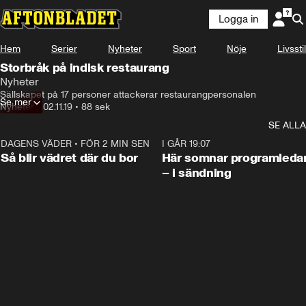
Logga in
Hem
Serier
Nyheter
Sport
Nöje
Livsstil
Storbråk på indisk restaurang
Nyheter
Sällskapet på 17 personer attackerar restaurangpersonalen
Se mer
Nyheter
•
02.11.19
•
88 sek
SE ALLA
DAGENS VÄDER
•
FÖR 2 MIN SEN
1:06
I GÅR 19:07
Så blir vädret där du bor
Här somnar programleda
– i sändning