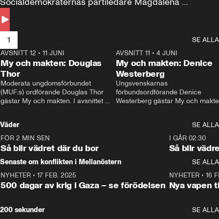
Socialdemokraternas partiledare Magdalena 
Andersson till svars.
1
SE ALLA
AVSNITT 12
•
11 JUNI
26:27
AVSNITT 11
•
4 JUNI
2
My och makten: Douglas
My och makten: Denice
Thor
Westerberg
Moderata ungdomsförbundet 
Ungsvenskarnas 
(MUF:s) ordförande Douglas Thor 
förbundsordförande Denice 
gästar My och makten. I avsnittet 
Westerberg gästar My och makten.
diskuteras tonårsutvisningarna och 
avsnittet diskuteras migrationsfrå
hur Moderaterna ska locka väljare till 
och hur SD ska locka kvinnliga 
Väder
SE ALLA
valet i höst. 
väljare. 
FÖR 2 MIN SEN
1:06
I GÅR 02:30
Så blir vädret där du bor
Så blir vädr
Senaste om konflikten i Mellanöstern
SE ALLA
NYHETER
•
17 FEB. 2025
0:45
NYHETER
•
16 F
500 dagar av krig i Gaza – se förödelsen
Nya vapen ti
200 sekunder
SE ALLA