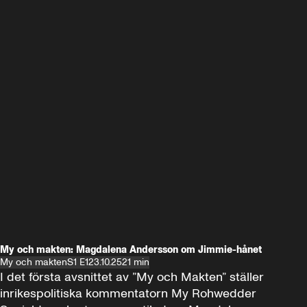
My och makten: Magdalena Andersson om Jimmie-hånet
My och makten
S1 E1
23.10.25
21 min
I det första avsnittet av ”My och Makten” ställer 
inrikespolitiska kommentatorn My Rohwedder 