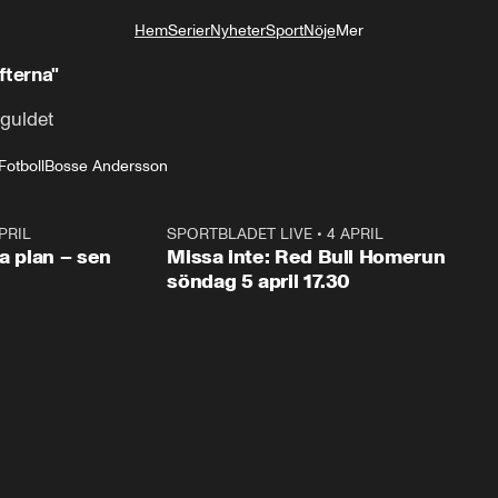
Hem
Serier
Nyheter
Sport
Nöje
Mer
Livsstil
fterna"
 guldet
Fotboll
Bosse Andersson
PRIL
1:03
SPORTBLADET LIVE
•
4 APRIL
1:0
va plan – sen
Missa inte: Red Bull Homerun
söndag 5 april 17.30