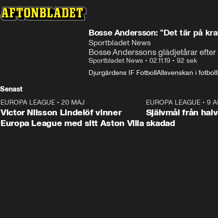
Bosse Andersson: "Det tär på kra
Sportbladet News
Bosse Anderssons glädjetårar efter
Sportbladet News
•
02.11.19
•
92 sek
Djurgårdens IF Fotboll
Allsvenskan i fotboll
Senast
EUROPA LEAGUE
•
20 MAJ
1:32
EUROPA LEAGUE
•
9 A
Victor Nilsson Lindelöf vinner
Självmål från hal
Europa League med sitt Aston Villa
skadad