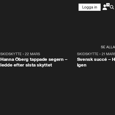
Logga in
SE ALLA
9
SKIDSKYTTE
•
22 MARS
0:55
SKIDSKYTTE
•
21 MAR
Hanna Öberg tappade segern –
Svensk succé – 
ledde efter sista skyttet
igen