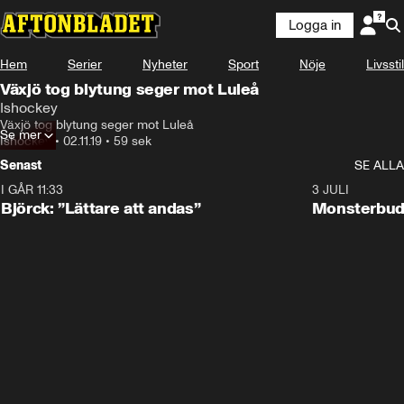
Logga in
Hem
Serier
Nyheter
Sport
Nöje
Livsstil
Växjö tog blytung seger mot Luleå
Ishockey
Växjö tog blytung seger mot Luleå
Se mer
Ishockey
•
02.11.19
•
59 sek
Senast
SE ALLA
I GÅR 11:33
2:08
3 JULI
Björck: ”Lättare att andas”
Monsterbud 