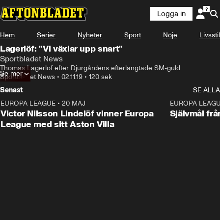
Logga in
Hem
Serier
Nyheter
Sport
Nöje
Livsstil
Lagerlöf: "Vi växlar upp snart"
Sportbladet News
Thomas Lagerlöf efter Djurgårdens efterlängtade SM-guld
Se mer
Sportbladet News
•
02.11.19
•
120 sek
Senast
SE ALLA
EUROPA LEAGUE
•
20 MAJ
1:32
EUROPA LEAG
Victor Nilsson Lindelöf vinner Europa
Självmål frå
League med sitt Aston Villa