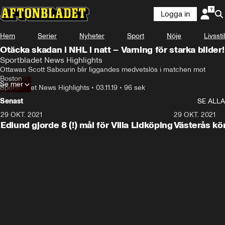
Logga in
Hem
Serier
Nyheter
Sport
Nöje
Livsstil
Otäcka skadan i NHL i natt – Varning för starka bilder!
Sportbladet News Highlights
Ottawas Scott Sabourin blir liggandes medvetslös i matchen mot 
Boston
Se mer
Sportbladet News Highlights
•
03.11.19
•
96 sek
Senast
SE ALLA
29 OKT. 2021
4:11
29 OKT. 2021
Edlund gjorde 8 (!) mål för Villa Lidköping
Västerås kö