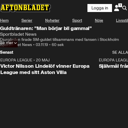
Logga in
Hem
Serier
Nyheter
Sport
Nöje
Livsstil
Guldtränaren: ”Man börjar bli gammal”
Sportbladet News
Djurgården firade SM-guldet tillsammans med fansen i Stockholm
Se mer
Sportbladet News
•
03.11.19
•
60 sek
Senast
SE ALLA
EUROPA LEAGUE
•
20 MAJ
1:32
EUROPA LEAG
Victor Nilsson Lindelöf vinner Europa
Självmål frå
League med sitt Aston Villa