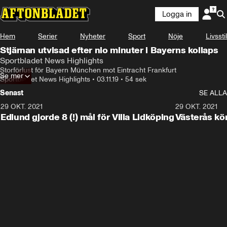
Logga in
Hem
Serier
Nyheter
Sport
Nöje
Livsstil
Stjärnan utvisad efter nio minuter i Bayerns kollaps
Sportbladet News Highlights
Storförlust för Bayern München mot Eintracht Frankfurt
Se mer
Sportbladet News Highlights
•
03.11.19
•
54 sek
Senast
SE ALLA
29 OKT. 2021
4:11
29 OKT. 2021
Edlund gjorde 8 (!) mål för Villa Lidköping
Västerås kö