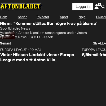
Logga in
Hem
Serier
Nyheter
Sport
Nöje
Livsstil
Niemi: "Kommer ställas lite högre krav på åkarna"
Sportbladet News
Vallachefen Anders Niemi om utmaningarna under vintern
Se mer
Sportbladet News
•
04.11.19
•
90 sek
Senast
SE ALLA
EUROPA LEAGUE
•
20 MAJ
1:32
EUROPA LEAG
Victor Nilsson Lindelöf vinner Europa
Självmål frå
League med sitt Aston Villa