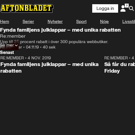
Logga in
Annons
Läs mer här!
Hem
Serier
Nyheter
Sport
Nöje
Livsstil
Annons från Re:member
Fynda familjens julklappar – med unika rabatten
Re:member
Upp till 25 procent rabatt i över 300 populära webbutiker.
Se mer
Re:member
•
04.11.19
•
40 sek
Senast
RE:MEMBER
•
4 NOV. 2019
0:39
RE:MEMBER
•
4
ANNONS
Fynda familjens julklappar – med unika
Så får du ra
rabatten
Friday