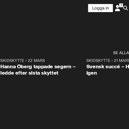
Logga in
SE ALLA
9
SKIDSKYTTE
•
22 MARS
0:55
SKIDSKYTTE
•
21 MAR
Hanna Öberg tappade segern –
Svensk succé – 
ledde efter sista skyttet
igen