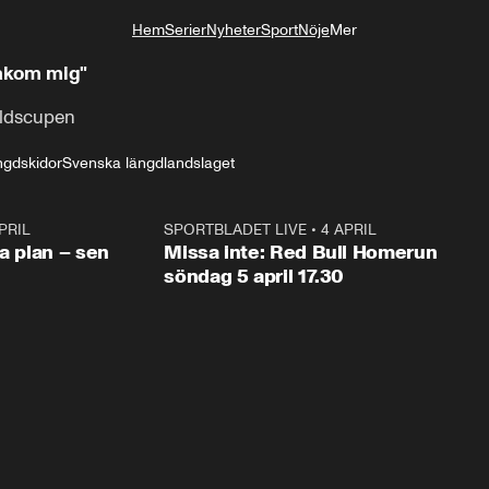
Hem
Serier
Nyheter
Sport
Nöje
Mer
Livsstil
bakom mig"
rldscupen
ngdskidor
Svenska längdlandslaget
PRIL
1:03
SPORTBLADET LIVE
•
4 APRIL
1:0
va plan – sen
Missa inte: Red Bull Homerun
söndag 5 april 17.30