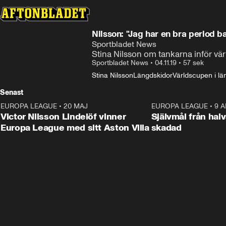
Nilsson: "Jag har en bra period 
Sportbladet News
Stina Nilsson om tankarna inför vä
Sportbladet News
•
04.11.19
•
57 sek
Stina Nilsson
Längdskidor
Världscupen i lä
Senast
EUROPA LEAGUE
•
20 MAJ
1:32
EUROPA LEAGUE
•
9 A
Victor Nilsson Lindelöf vinner
Självmål från hal
Europa League med sitt Aston Villa
skadad