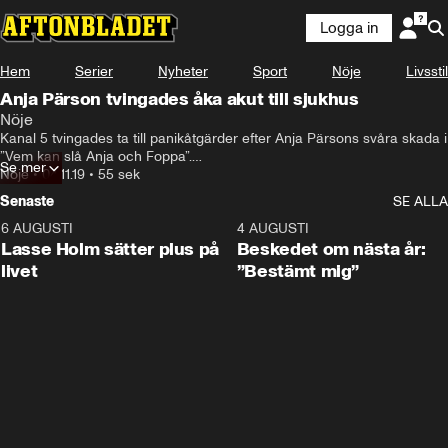
Logga in
Hem
Serier
Nyheter
Sport
Nöje
Livsstil
Anja Pärson tvingades åka akut till sjukhus
Nöje
Kanal 5 tvingades ta till panikåtgärder efter Anja Pärsons svåra skada i 
”Vem kan slå Anja och Foppa”.

Se mer
Nöje
•
04.11.19
•
55 sek
För att kunna fortsätta arbetet med Kanal 5:s jättesatsning kastades 
Senaste
SE ALLA
hela inspelningsschemat om.
6 AUGUSTI
1:04
4 AUGUSTI
Lasse Holm sätter plus på
Beskedet om nästa år:
livet
”Bestämt mig”