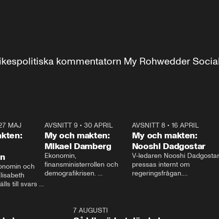
r inrikespolitiska kommentatorn My Rohwedder Soci
27 MAJ
3:51
AVSNITT 9
•
30 APRIL
24:00
AVSNITT 8
•
16 APRIL
25:1
kten:
My och makten:
My och makten:
Mikael Damberg
Nooshi Dadgostar
on
Ekonomin, 
V-ledaren Nooshi Dadgostar
finansministerrollen och 
pressas internt om 
onomin och 
demografikrisen. 
regeringsfrågan.

lisabeth 
Oppositionen ställs till svars 
I Aftonbladets 
ls till svars 
när Socialdemokraternas 
partiledarutfrågning ”My 
stern gästar 
Mikael Damberg gästar My 
och Makten” sätter hon ner 
My och Makten. 
och Makten. 
foten mot kritikerna:

1:06
7 AUGUSTI
1:0
– Vi ställer upp i val. Ska vi 