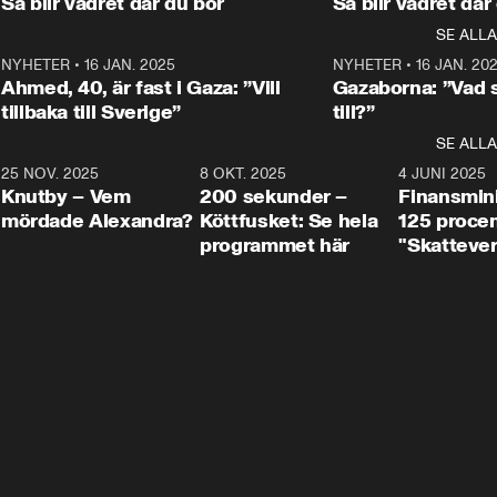
Så blir vädret där du bor
Så blir vädret där
Aftonbladets in
utbildnings- och 
statsminister Ulf Kristersson 
kommentator 
SE ALLA
integrationsminister Simona 
till svars.
Rohwedder stäl
Mohamsson till svars.
Centerpartiets
2
NYHETER
•
16 JAN. 2025
1:01
NYHETER
•
16 JAN. 20
Thand Ring till
Ahmed, 40, är fast i Gaza: ”Vill
Gazaborna: ”Vad s
tillbaka till Sverige”
till?”
SE ALLA
3
25 NOV. 2025
31:05
8 OKT. 2025
4:29
4 JUNI 2025
Knutby – Vem
200 sekunder –
Finansmin
mördade Alexandra?
Köttfusket: Se hela
125 procent
programmet här
"Skattever
viktig uppg