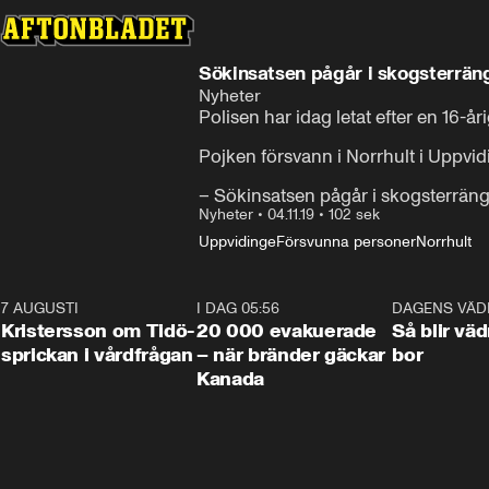
Sökinsatsen pågår i skogsterrän
Nyheter
Polisen har idag letat efter en 16-å
Pojken försvann i Norrhult i Uppv
– Sökinsatsen pågår i skogsterräng,
Nyheter
•
04.11.19
•
102 sek
Uppvidinge
Försvunna personer
Norrhult
7 AUGUSTI
0:42
I DAG 05:56
0:38
DAGENS VÄD
Kristersson om Tidö-
20 000 evakuerade
Så blir väd
sprickan i vårdfrågan
– när bränder gäckar
bor
Kanada