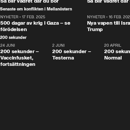
Så blir vädret där du bor
Så blir vädret där
Senaste om konflikten i Mellanöstern
NYHETER
•
17 FEB. 2025
0:45
NYHETER
•
16 FEB. 20
500 dagar av krig i Gaza – se
Nya vapen till Isr
förödelsen
Trump
200 sekunder
24 JUNI
5:00
2 JUNI
4:23
20 APRIL
200 sekunder –
200 sekunder –
200 sekun
Vaccinfusket,
Testerna
Normal
fortsättningen