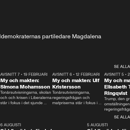
aldemokraternas partiledare Magdalena 
SE ALLA
7
AVSNITT 7
•
19 FEBRUARI
24:30
AVSNITT 6
•
12 FEBRUARI
27:30
AVSNITT 5
•
My och makten:
My och makten: Ulf
My och ma
Simona Mohamsson
Kristersson
Elisabeth
 
Tonårsutvisningarna, skolan 
Tonårsutvisningarna, 
Ringqvist
och och krisen i Liberalerna 
regeringsfrågan och 
Trump, den gr
står i fokus i det sjunde 
matpriserna står i fokus i 
omställningen
avsnittet av ”My och 
det sjätte avsnittet av ”My 
regeringsfråga
makten”. Se när 
och makten”. Se när 
centrum i det 
SE ALLA
Aftonbladets inrikespolitiska 
Aftonbladets inrikespolitiska 
avsnittet av ”
kommentator My 
kommentator My 
6
6 AUGUSTI
1:06
5 AUGUSTI
Makten”. Se nä
Rohwedder ställer 
Rohwedder ställer 