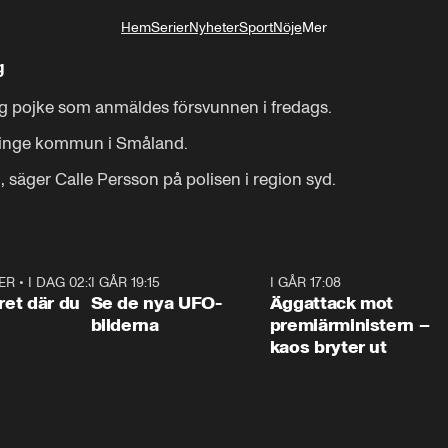
Hem
Serier
Nyheter
Sport
Nöje
Mer
Livsstil
g
rig pojke som anmäldes försvunnen i fredags.

idinge kommun i Småland.

 säger Calle Persson på polisen i region syd.
ER
•
I DAG 02:30
1:06
I GÅR 19:15
0:36
I GÅR 17:08
0:3
ret där du
Se de nya UFO-
Äggattack mot
bilderna
premiärministern –
kaos bryter ut