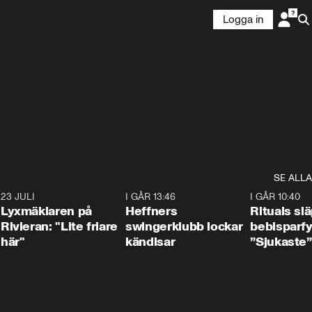
Logga in
SE ALLA
7
23 JULI
2:02
I GÅR 13:46
0:55
I GÅR 10:40
Lyxmäklaren på
Heffners
Rituals sl
Rivieran: "Lite friare
swingerklubb lockar
bebisparf
här"
kändisar
”Sjukaste”