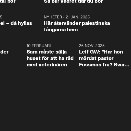
 du bor
Så blir vädret där du bor
vara med så sitter vi förstås 
25
1:22
NYHETER
•
21 JAN. 2025
0:5
ael – då hyllas
Här återvänder palestinska
fångarna hem
4:24
10 FEBRUARI
4:13
26 NOV. 2025
8:1
der –
Sara måste sälja
Leif GW: ”Har hon
huset för att ha råd
mördat pastor
med veterinären
Fossmos fru? Svar
nej.”