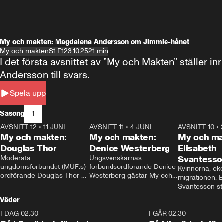
My och makten: Magdalena Andersson om Jimmie-hånet
My och makten
S1 E1
23.10.25
21 min
I det första avsnittet av ”My och Makten” ställe
Andersson till svars.
Spela upp
1
Säsong
AVSNITT 12
•
11 JUNI
26:27
AVSNITT 11
•
4 JUNI
23:40
AVSNITT 10
•
My och makten:
My och makten:
My och ma
Douglas Thor
Denice Westerberg
Elisabeth
Moderata 
Ungsvenskarnas 
Svantess
ungdomsförbundet (MUF:s) 
förbundsordförande Denice 
Kvinnorna, ek
ordförande Douglas Thor 
Westerberg gästar My och 
migrationen. E
gästar My och makten. I 
makten. I avsnittet 
Svantesson stäl
avsnittet diskuteras 
diskuteras migrationsfrågan 
när finansmini
Väder
tonårsutvisningarna och hur 
och hur SD ska locka 
Moderaterna ska locka 
kvinnliga väljare. 
I DAG 02:30
1:06
I GÅR 02:30
väljare till valet i höst. 