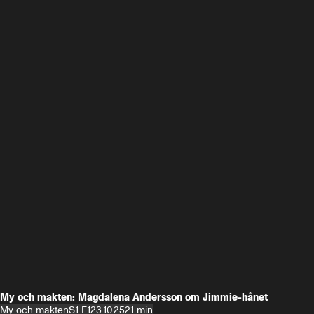
My och makten: Magdalena Andersson om Jimmie-hånet
My och makten
S1 E1
23.10.25
21 min