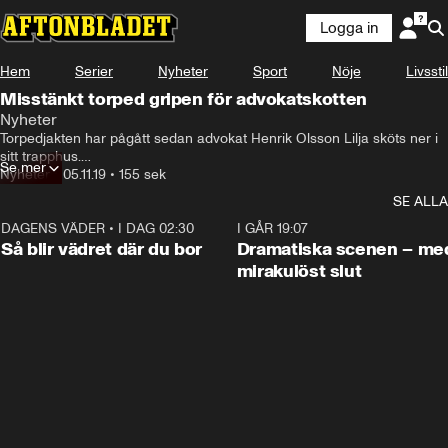
Logga in
Hem
Serier
Nyheter
Sport
Nöje
Livsstil
Misstänkt torped gripen för advokatskotten
Nyheter
Torpedjakten har pågått sedan advokat Henrik Olsson Lilja sköts ner i 
sitt trapphus.

Se mer
Nyheter
•
05.11.19
•
155 sek
Nu har en 54-årig ökänd kriminell och ytterligare en person gripits.

SE ALLA
Enligt uppgifter till Aftonbladet har 54-åringens dna hittats på 
DAGENS VÄDER
•
I DAG 02:30
1:06
I GÅR 19:07
brottsplatsen.
Så blir vädret där du bor
Dramatiska scenen – me
mirakulöst slut