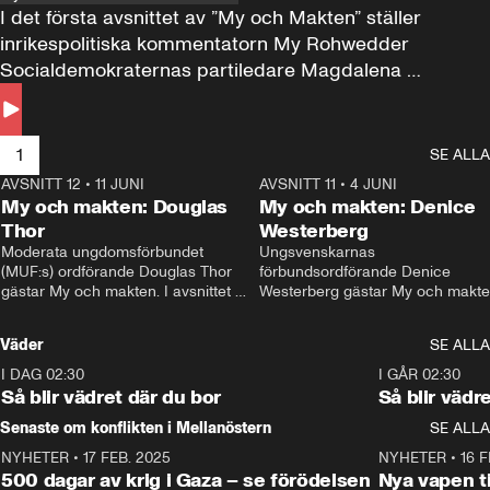
I det första avsnittet av ”My och Makten” ställer 
inrikespolitiska kommentatorn My Rohwedder 
Socialdemokraternas partiledare Magdalena 
Andersson till svars.
1
SE ALLA
AVSNITT 12
•
11 JUNI
26:27
AVSNITT 11
•
4 JUNI
2
My och makten: Douglas
My och makten: Denice
Thor
Westerberg
Moderata ungdomsförbundet 
Ungsvenskarnas 
(MUF:s) ordförande Douglas Thor 
förbundsordförande Denice 
gästar My och makten. I avsnittet 
Westerberg gästar My och makten.
diskuteras tonårsutvisningarna och 
avsnittet diskuteras migrationsfrå
hur Moderaterna ska locka väljare till 
och hur SD ska locka kvinnliga 
Väder
SE ALLA
valet i höst. 
väljare. 
I DAG 02:30
1:06
I GÅR 02:30
Så blir vädret där du bor
Så blir vädr
Senaste om konflikten i Mellanöstern
SE ALLA
NYHETER
•
17 FEB. 2025
0:45
NYHETER
•
16 F
500 dagar av krig i Gaza – se förödelsen
Nya vapen ti