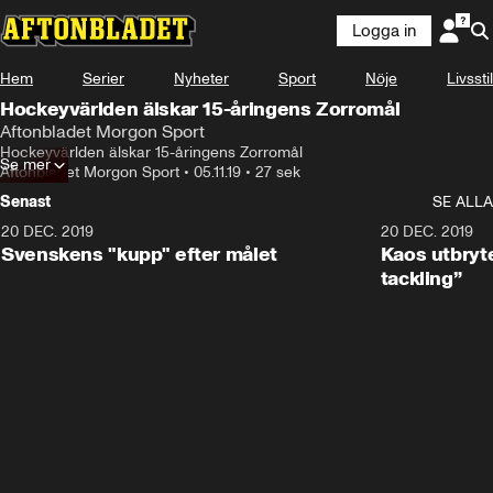
Logga in
Hem
Serier
Nyheter
Sport
Nöje
Livsstil
Hockeyvärlden älskar 15-åringens Zorromål
Aftonbladet Morgon Sport
Hockeyvärlden älskar 15-åringens Zorromål
Se mer
Aftonbladet Morgon Sport
•
05.11.19
•
27 sek
Senast
SE ALLA
20 DEC. 2019
0:44
20 DEC. 2019
Svenskens "kupp" efter målet
Kaos utbryte
tackling”