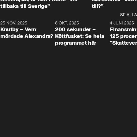
tillbaka till Sverige”
till?”
SE ALLA
3
25 NOV. 2025
31:05
8 OKT. 2025
4:29
4 JUNI 2025
Knutby – Vem
200 sekunder –
Finansmin
mördade Alexandra?
Köttfusket: Se hela
125 procent
programmet här
"Skattever
viktig uppg