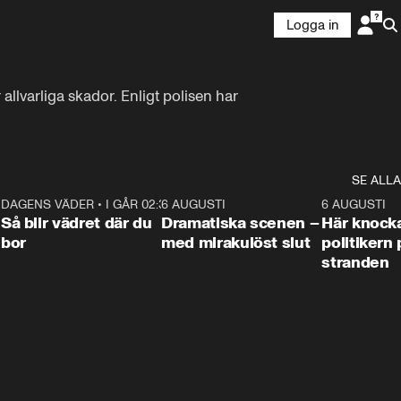
Logga in
llvarliga skador. Enligt polisen har 
SE ALLA
7
DAGENS VÄDER
•
I GÅR 02:30
1:06
6 AUGUSTI
0:42
6 AUGUSTI
Så blir vädret där du
Dramatiska scenen –
Här knock
bor
med mirakulöst slut
politikern 
stranden