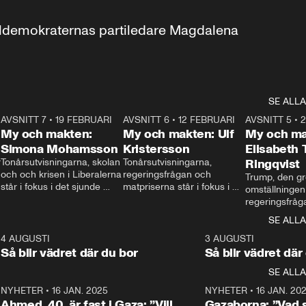
aldemokraternas partiledare Magdalena 
SE ALLA
7
AVSNITT 7
•
19 FEBRUARI
24:30
AVSNITT 6
•
12 FEBRUARI
27:30
AVSNITT 5
•
My och makten:
My och makten: Ulf
My och ma
Simona Mohamsson
Kristersson
Elisabeth
 
Tonårsutvisningarna, skolan 
Tonårsutvisningarna, 
Ringqvist
och och krisen i Liberalerna 
regeringsfrågan och 
Trump, den gr
står i fokus i det sjunde 
matpriserna står i fokus i 
omställningen
avsnittet av ”My och 
det sjätte avsnittet av ”My 
regeringsfråga
makten”. Se när 
och makten”. Se när 
centrum i det 
SE ALLA
Aftonbladets inrikespolitiska 
Aftonbladets inrikespolitiska 
avsnittet av ”
kommentator My 
kommentator My 
6
4 AUGUSTI
1:06
3 AUGUSTI
Makten”. Se nä
Rohwedder ställer 
Rohwedder ställer 
Så blir vädret där du bor
Så blir vädret där
Aftonbladets in
utbildnings- och 
statsminister Ulf Kristersson 
kommentator 
SE ALLA
integrationsminister Simona 
till svars.
Rohwedder stäl
Mohamsson till svars.
Centerpartiets
2
NYHETER
•
16 JAN. 2025
1:01
NYHETER
•
16 JAN. 20
Thand Ring till
Ahmed, 40, är fast i Gaza: ”Vill
Gazaborna: ”Vad s