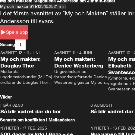
My och makten: Magdalena Andersson om Jimmie-hånet
My och makten
S1 E1
23.10.25
21 min
I det första avsnittet av ”My och Makten” ställe
Andersson till svars.
Spela upp
1
Säsong
AVSNITT 12
•
11 JUNI
26:27
AVSNITT 11
•
4 JUNI
23:40
AVSNITT 10
•
My och makten:
My och makten:
My och ma
Douglas Thor
Denice Westerberg
Elisabeth
Moderata 
Ungsvenskarnas 
Svantess
ungdomsförbundet (MUF:s) 
förbundsordförande Denice 
Kvinnorna, ek
ordförande Douglas Thor 
Westerberg gästar My och 
migrationen. E
gästar My och makten. I 
makten. I avsnittet 
Svantesson stäl
avsnittet diskuteras 
diskuteras migrationsfrågan 
när finansmini
Väder
tonårsutvisningarna och hur 
och hur SD ska locka 
Moderaterna ska locka 
kvinnliga väljare. 
I GÅR 02:30
1:06
6 AUGUSTI
väljare till valet i höst. 
Så blir vädret där du bor
Så blir vädret där
Senaste om konflikten i Mellanöstern
NYHETER
•
17 FEB. 2025
0:45
NYHETER
•
16 FEB. 20
500 dagar av krig i Gaza – se
Nya vapen till Isr