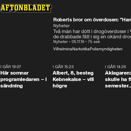
Roberts bror om överdosen: ”Hans 
Nyheter
Två män har dött i drogöverdoser i V
de drabbade fått i sig en okänd dro
Nyheter
•
05.11.19
•
75 sek
Vilhelmina
Narkotika
Polismyndigheten
I GÅR 19:07
0:45
I GÅR 15:23
0:54
I GÅR 14:26
Här somnar
Albert, 8, besteg
Åklagaren
programledaren – i
Kebnekaise – vill
skulle ha f
sändning
högre
semester
tillsamma