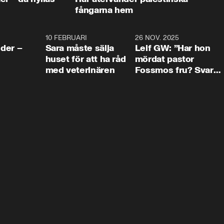
fångarna hem
4:24
10 FEBRUARI
4:13
26 NOV. 2025
8:1
der –
Sara måste sälja
Leif GW: ”Har hon
huset för att ha råd
mördat pastor
med veterinären
Fossmos fru? Svar
nej.”