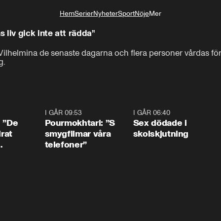
Hem
Serier
Nyheter
Sport
Nöje
Mer
Livsstil
liv gick inte att rädda”
ilhelmina de senaste dagarna och flera personer vårdas för a
g.
1:54
I GÅR 09:53
1:36
I GÅR 06:40
0:4
: ”De
Pourmokhtari: ”S
Sex dödade i
irat
smygfilmar våra
skolskjutning
telefoner”
ns”