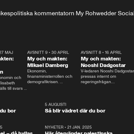
r inrikespolitiska kommentatorn My Rohwedder Soci
27 MAJ
3:51
AVSNITT 9
•
30 APRIL
24:00
AVSNITT 8
•
16 APRIL
25:1
kten:
My och makten:
My och makten:
Mikael Damberg
Nooshi Dadgostar
on
Ekonomin, 
V-ledaren Nooshi Dadgostar
finansministerrollen och 
pressas internt om 
onomin och 
demografikrisen. 
regeringsfrågan.

lisabeth 
Oppositionen ställs till svars 
I Aftonbladets 
ls till svars 
när Socialdemokraternas 
partiledarutfrågning ”My 
stern gästar 
Mikael Damberg gästar My 
och Makten” sätter hon ner 
My och Makten. 
och Makten. 
foten mot kritikerna:

1:06
5 AUGUSTI
1:0
– Vi ställer upp i val. Ska vi 
 du bor
Så blir vädret där du bor
vara med så sitter vi förstås 
25
1:22
NYHETER
•
21 JAN. 2025
0:5
ael – då hyllas
Här återvänder palestinska