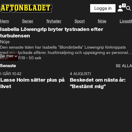
Logga in
Hem
Serier
Nyheter
Sport
Nöje
Livsstil
Isabella Löwengrip bryter tystnaden efter
turbulensen
Nöje
Den senaste tiden har Isabella "Blondinbella" Löwengrip förknippats 
med misslyckade affärer, husförsäljning och uppsägning av personal. 
Se mer
För Expressen talar hon ut om den senaste tidens turbulens.
Nöje
•
05.11.19
•
50 sek
Senaste
SE ALLA
I GÅR 10:42
1:04
4 AUGUSTI
Lasse Holm sätter plus på
Beskedet om nästa år:
livet
”Bestämt mig”