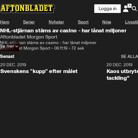
Logga in
Hem
Serier
Nyheter
Sport
Nöje
Livsstil
NHL-stjärnan stäms av casino - har lånat miljoner
Aftonbladet Morgon Sport
NHL-stjärnan stäms av casino - har lånat miljoner
Se mer
Aftonbladet Morgon Sport
•
06.11.19
•
72 sek
Senast
SE ALLA
20 DEC. 2019
0:44
20 DEC. 2019
Svenskens "kupp" efter målet
Kaos utbryte
tackling”