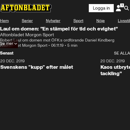
Logga in
Hem
Serier
Nyheter
Sport
Nöje
Livsstil
Laul om domen: ”En stämpel för tid och evighet”
Aftonbladet Morgon Sport
Robert Laul om domen mot ÖFK:s ordförande Daniel Kindberg
Se mer
Aftonbladet Morgon Sport
•
06.11.19
•
5 min
Senast
SE ALLA
20 DEC. 2019
0:44
20 DEC. 2019
Svenskens "kupp" efter målet
Kaos utbryte
tackling”